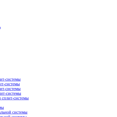
)
лит-системы
ит-системы
лит-системы
лит-системы
и сплит-системы
мы
альной системы
альной системы