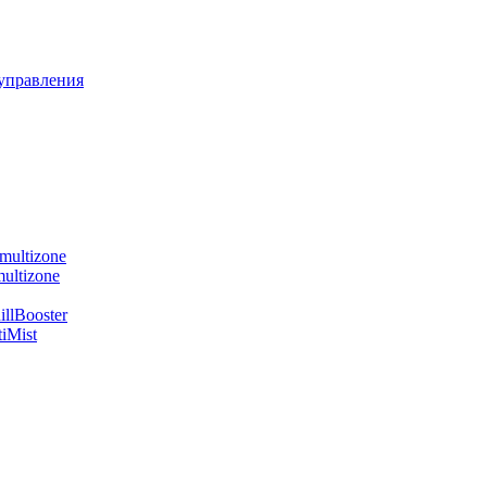
управления
multizone
ultizone
llBooster
iMist