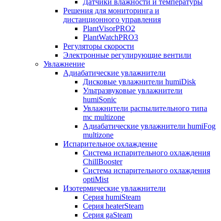
Датчики влажности и температуры
Решения для мониторинга и
дистанционного управления
PlantVisorPRO2
PlantWatchPRO3
Регуляторы скорости
Электронные регулирующие вентили
Увлажнение
Адиабатические увлажнители
Дисковые увлажнители humiDisk
Ультразвуковые увлажнители
humiSonic
Увлажнители распылительного типа
mc multizone
Адиабатические увлажнители humiFog
multizone
Испарительное охлаждение
Система испарительного охлаждения
ChillBooster
Система испарительного охлаждения
optiMist
Изотермические увлажнители
Серия humiSteam
Серия heaterSteam
Серия gaSteam