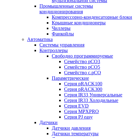
мультизональной системы
Промышленные системы
кондиционирования
Компрессорно-конденсаторные блоки
Крышные кондиционеры
Чиллеры
Фанкойлы
Автоматика
Системы управления
Контроллеры
Свободно программируемые
Семейство pCO3
Семейство pCO5
Семейство c.pCO
Параметрические
Серия pRACK100
Серия pRACK300
Серия IR33 Универсальные
Серия IR33 Холодильные
Серия EVD
Серия MPXPRO
Серия PJ easy
Датчики
Датчики давления
Датчики температуры