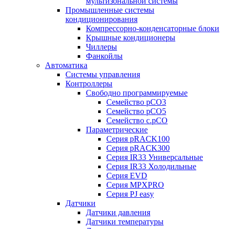
мультизональной системы
Промышленные системы
кондиционирования
Компрессорно-конденсаторные блоки
Крышные кондиционеры
Чиллеры
Фанкойлы
Автоматика
Системы управления
Контроллеры
Свободно программируемые
Семейство pCO3
Семейство pCO5
Семейство c.pCO
Параметрические
Серия pRACK100
Серия pRACK300
Серия IR33 Универсальные
Серия IR33 Холодильные
Серия EVD
Серия MPXPRO
Серия PJ easy
Датчики
Датчики давления
Датчики температуры