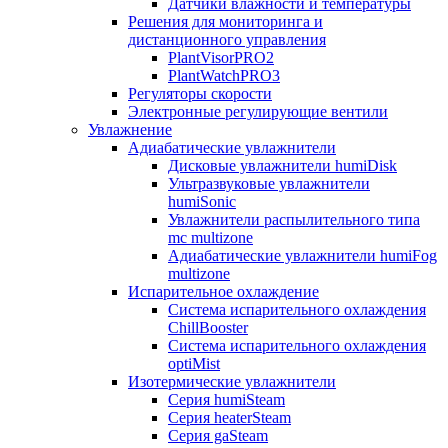
Датчики влажности и температуры
Решения для мониторинга и
дистанционного управления
PlantVisorPRO2
PlantWatchPRO3
Регуляторы скорости
Электронные регулирующие вентили
Увлажнение
Адиабатические увлажнители
Дисковые увлажнители humiDisk
Ультразвуковые увлажнители
humiSonic
Увлажнители распылительного типа
mc multizone
Адиабатические увлажнители humiFog
multizone
Испарительное охлаждение
Система испарительного охлаждения
ChillBooster
Система испарительного охлаждения
optiMist
Изотермические увлажнители
Серия humiSteam
Серия heaterSteam
Серия gaSteam