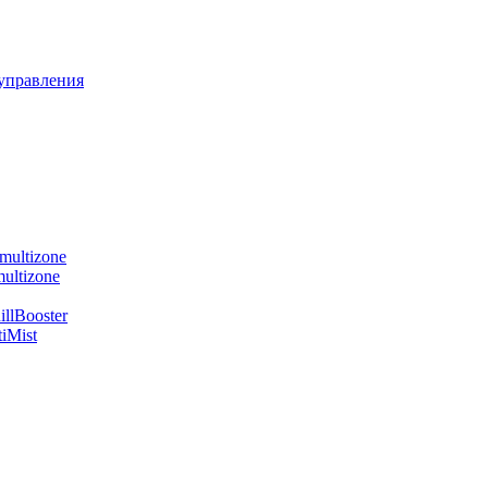
управления
multizone
ultizone
llBooster
iMist