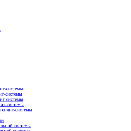
)
лит-системы
ит-системы
лит-системы
лит-системы
и сплит-системы
мы
альной системы
альной системы