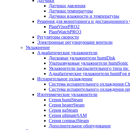
Датчики
Датчики давления
Датчики температуры
Датчики влажности и температуры
Решения для мониторинга и дистанционного 
PlantVisorPRO2
PlantWatchPRO3
Регуляторы скорости
Электронные регулирующие вентили
Увлажнение
Адиабатические увлажнители
Дисковые увлажнители humiDisk
Ультразвуковые увлажнители humiSonic
Увлажнители распылительного типа mc 
Адиабатические увлажнители humiFog m
Испарительное охлаждение
Система испарительного охлаждения Chi
Система испарительного охлаждения opt
Изотермические увлажнители
Серия humiSteam
Серия heaterSteam
Серия gaSteam
Серия ultimateSAM
Серия compactSteam
Дополнительное оборудование