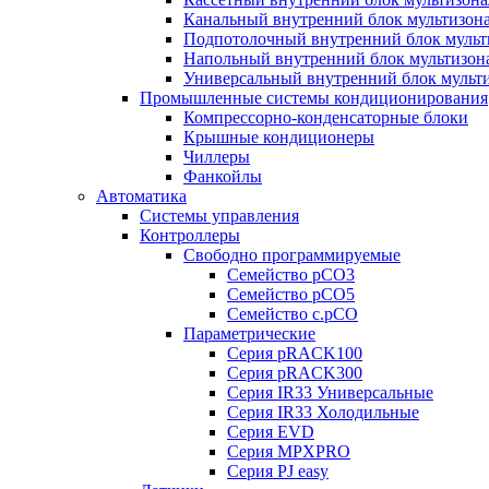
Канальный внутренний блок мультизон
Подпотолочный внутренний блок мульт
Напольный внутренний блок мультизон
Универсальный внутренний блок мульт
Промышленные системы кондиционирования
Компрессорно-конденсаторные блоки
Крышные кондиционеры
Чиллеры
Фанкойлы
Автоматика
Системы управления
Контроллеры
Свободно программируемые
Семейство pCO3
Семейство pCO5
Семейство c.pCO
Параметрические
Серия pRACK100
Серия pRACK300
Серия IR33 Универсальные
Серия IR33 Холодильные
Серия EVD
Серия MPXPRO
Серия PJ easy