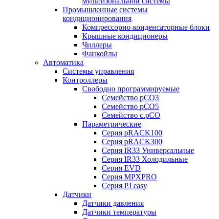
мультизональной системы
Промышленные системы
кондиционирования
Компрессорно-конденсаторные блоки
Крышные кондиционеры
Чиллеры
Фанкойлы
Автоматика
Системы управления
Контроллеры
Свободно программируемые
Семейство pCO3
Семейство pCO5
Семейство c.pCO
Параметрические
Серия pRACK100
Серия pRACK300
Серия IR33 Универсальные
Серия IR33 Холодильные
Серия EVD
Серия MPXPRO
Серия PJ easy
Датчики
Датчики давления
Датчики температуры