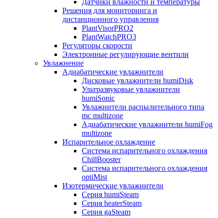
Датчики влажности и температуры
Решения для мониторинга и
дистанционного управления
PlantVisorPRO2
PlantWatchPRO3
Регуляторы скорости
Электронные регулирующие вентили
Увлажнение
Адиабатические увлажнители
Дисковые увлажнители humiDisk
Ультразвуковые увлажнители
humiSonic
Увлажнители распылительного типа
mc multizone
Адиабатические увлажнители humiFog
multizone
Испарительное охлаждение
Система испарительного охлаждения
ChillBooster
Система испарительного охлаждения
optiMist
Изотермические увлажнители
Серия humiSteam
Серия heaterSteam
Серия gaSteam