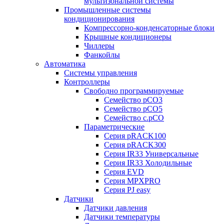
мультизональной системы
Промышленные системы
кондиционирования
Компрессорно-конденсаторные блоки
Крышные кондиционеры
Чиллеры
Фанкойлы
Автоматика
Системы управления
Контроллеры
Свободно программируемые
Семейство pCO3
Семейство pCO5
Семейство c.pCO
Параметрические
Серия pRACK100
Серия pRACK300
Серия IR33 Универсальные
Серия IR33 Холодильные
Серия EVD
Серия MPXPRO
Серия PJ easy
Датчики
Датчики давления
Датчики температуры