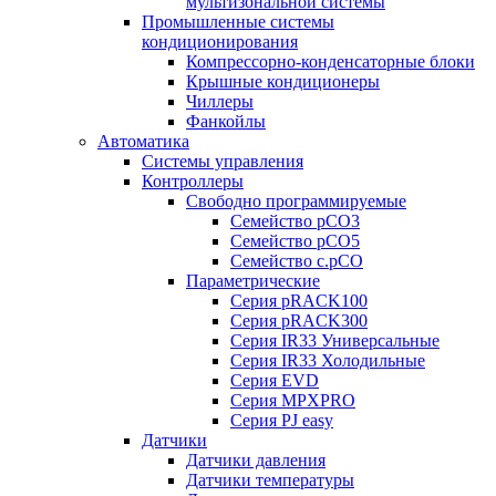
мультизональной системы
Промышленные системы
кондиционирования
Компрессорно-конденсаторные блоки
Крышные кондиционеры
Чиллеры
Фанкойлы
Автоматика
Системы управления
Контроллеры
Свободно программируемые
Семейство pCO3
Семейство pCO5
Семейство c.pCO
Параметрические
Серия pRACK100
Серия pRACK300
Серия IR33 Универсальные
Серия IR33 Холодильные
Серия EVD
Серия MPXPRO
Серия PJ easy
Датчики
Датчики давления
Датчики температуры