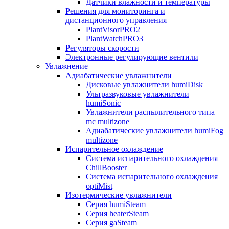
Датчики влажности и температуры
Решения для мониторинга и
дистанционного управления
PlantVisorPRO2
PlantWatchPRO3
Регуляторы скорости
Электронные регулирующие вентили
Увлажнение
Адиабатические увлажнители
Дисковые увлажнители humiDisk
Ультразвуковые увлажнители
humiSonic
Увлажнители распылительного типа
mc multizone
Адиабатические увлажнители humiFog
multizone
Испарительное охлаждение
Система испарительного охлаждения
ChillBooster
Система испарительного охлаждения
optiMist
Изотермические увлажнители
Серия humiSteam
Серия heaterSteam
Серия gaSteam