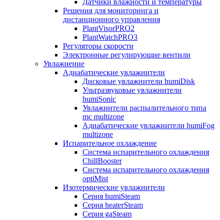
Датчики влажности и температуры
Решения для мониторинга и
дистанционного управления
PlantVisorPRO2
PlantWatchPRO3
Регуляторы скорости
Электронные регулирующие вентили
Увлажнение
Адиабатические увлажнители
Дисковые увлажнители humiDisk
Ультразвуковые увлажнители
humiSonic
Увлажнители распылительного типа
mc multizone
Адиабатические увлажнители humiFog
multizone
Испарительное охлаждение
Система испарительного охлаждения
ChillBooster
Система испарительного охлаждения
optiMist
Изотермические увлажнители
Серия humiSteam
Серия heaterSteam
Серия gaSteam