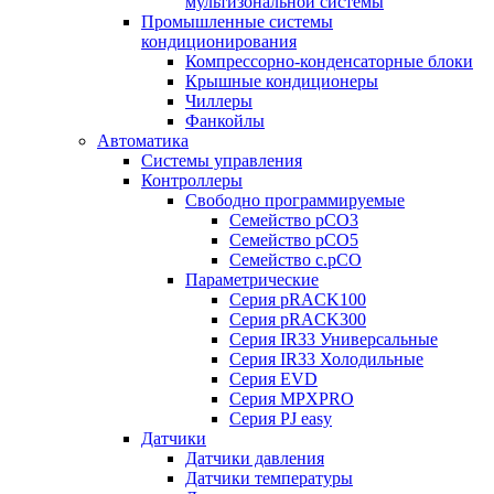
мультизональной системы
Промышленные системы
кондиционирования
Компрессорно-конденсаторные блоки
Крышные кондиционеры
Чиллеры
Фанкойлы
Автоматика
Системы управления
Контроллеры
Свободно программируемые
Семейство pCO3
Семейство pCO5
Семейство c.pCO
Параметрические
Серия pRACK100
Серия pRACK300
Серия IR33 Универсальные
Серия IR33 Холодильные
Серия EVD
Серия MPXPRO
Серия PJ easy
Датчики
Датчики давления
Датчики температуры