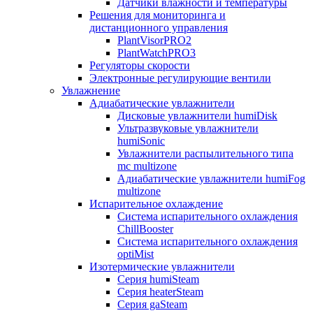
Датчики влажности и температуры
Решения для мониторинга и
дистанционного управления
PlantVisorPRO2
PlantWatchPRO3
Регуляторы скорости
Электронные регулирующие вентили
Увлажнение
Адиабатические увлажнители
Дисковые увлажнители humiDisk
Ультразвуковые увлажнители
humiSonic
Увлажнители распылительного типа
mc multizone
Адиабатические увлажнители humiFog
multizone
Испарительное охлаждение
Система испарительного охлаждения
ChillBooster
Система испарительного охлаждения
optiMist
Изотермические увлажнители
Серия humiSteam
Серия heaterSteam
Серия gaSteam