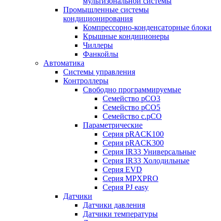
мультизональной системы
Промышленные системы
кондиционирования
Компрессорно-конденсаторные блоки
Крышные кондиционеры
Чиллеры
Фанкойлы
Автоматика
Системы управления
Контроллеры
Свободно программируемые
Семейство pCO3
Семейство pCO5
Семейство c.pCO
Параметрические
Серия pRACK100
Серия pRACK300
Серия IR33 Универсальные
Серия IR33 Холодильные
Серия EVD
Серия MPXPRO
Серия PJ easy
Датчики
Датчики давления
Датчики температуры