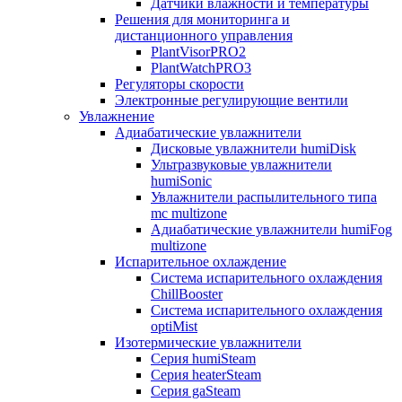
Датчики влажности и температуры
Решения для мониторинга и
дистанционного управления
PlantVisorPRO2
PlantWatchPRO3
Регуляторы скорости
Электронные регулирующие вентили
Увлажнение
Адиабатические увлажнители
Дисковые увлажнители humiDisk
Ультразвуковые увлажнители
humiSonic
Увлажнители распылительного типа
mc multizone
Адиабатические увлажнители humiFog
multizone
Испарительное охлаждение
Система испарительного охлаждения
ChillBooster
Система испарительного охлаждения
optiMist
Изотермические увлажнители
Серия humiSteam
Серия heaterSteam
Серия gaSteam