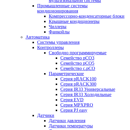
мультизональной системы
Промышленные системы
кондиционирования
Компрессорно-конденсаторные блоки
Крышные кондиционеры
Чиллеры
Фанкойлы
Автоматика
Системы управления
Контроллеры
Свободно программируемые
Семейство pCO3
Семейство pCO5
Семейство c.pCO
Параметрические
Серия pRACK100
Серия pRACK300
Серия IR33 Универсальные
Серия IR33 Холодильные
Серия EVD
Серия MPXPRO
Серия PJ easy
Датчики
Датчики давления
Датчики температуры