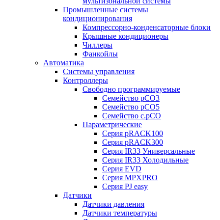
мультизональной системы
Промышленные системы
кондиционирования
Компрессорно-конденсаторные блоки
Крышные кондиционеры
Чиллеры
Фанкойлы
Автоматика
Системы управления
Контроллеры
Свободно программируемые
Семейство pCO3
Семейство pCO5
Семейство c.pCO
Параметрические
Серия pRACK100
Серия pRACK300
Серия IR33 Универсальные
Серия IR33 Холодильные
Серия EVD
Серия MPXPRO
Серия PJ easy
Датчики
Датчики давления
Датчики температуры