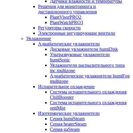
Датчики влажности и температуры
Решения для мониторинга и
дистанционного управления
PlantVisorPRO2
PlantWatchPRO3
Регуляторы скорости
Электронные регулирующие вентили
Увлажнение
Адиабатические увлажнители
Дисковые увлажнители humiDisk
Ультразвуковые увлажнители
humiSonic
Увлажнители распылительного типа
mc multizone
Адиабатические увлажнители humiFog
multizone
Испарительное охлаждение
Система испарительного охлаждения
ChillBooster
Система испарительного охлаждения
optiMist
Изотермические увлажнители
Серия humiSteam
Серия heaterSteam
Серия gaSteam