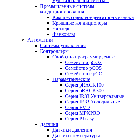
мультизональной системы
Промышленные системы
кондиционирования
Компрессорно-конденсаторные блоки
Крышные кондиционеры
Чиллеры
Фанкойлы
Автоматика
Системы управления
Контроллеры
Свободно программируемые
Семейство pCO3
Семейство pCO5
Семейство c.pCO
Параметрические
Серия pRACK100
Серия pRACK300
Серия IR33 Универсальные
Серия IR33 Холодильные
Серия EVD
Серия MPXPRO
Серия PJ easy
Датчики
Датчики давления
Датчики температуры