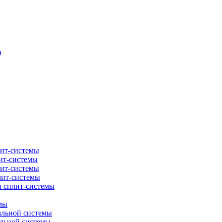
)
лит-системы
ит-системы
лит-системы
лит-системы
и сплит-системы
мы
альной системы
альной системы