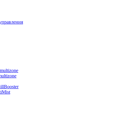
управления
multizone
ultizone
llBooster
iMist