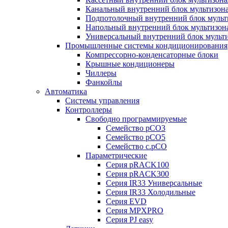
Канальный внутренний блок мультизон
Подпотолочный внутренний блок мульт
Напольный внутренний блок мультизон
Универсальный внутренний блок мульт
Промышленные системы кондиционирования
Компрессорно-конденсаторные блоки
Крышные кондиционеры
Чиллеры
Фанкойлы
Автоматика
Системы управления
Контроллеры
Свободно программируемые
Семейство pCO3
Семейство pCO5
Семейство c.pCO
Параметрические
Серия pRACK100
Серия pRACK300
Серия IR33 Универсальные
Серия IR33 Холодильные
Серия EVD
Серия MPXPRO
Серия PJ easy