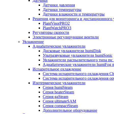
Датчики
Датчики давления
Датчики температуры
Датчики влажности и температуры
Решения для мониторинга и дистанционного 
PlantVisorPRO2
PlantWatchPRO3
Регуляторы скорости
Электронные регулирующие вентили
Увлажнение
Адиабатические увлажнители
Дисковые увлажнители humiDisk
Ультразвуковые увлажнители humiSonic
Увлажнители распылительного типа mc 
Адиабатические увлажнители humiFog m
Испарительное охлаждение
Система испарительного охлаждения Chi
Система испарительного охлаждения opt
Изотермические увлажнители
Серия humiSteam
Серия heaterSteam
Серия gaSteam
Серия ultimateSAM
Серия compactSteam
Дополнительное оборудование