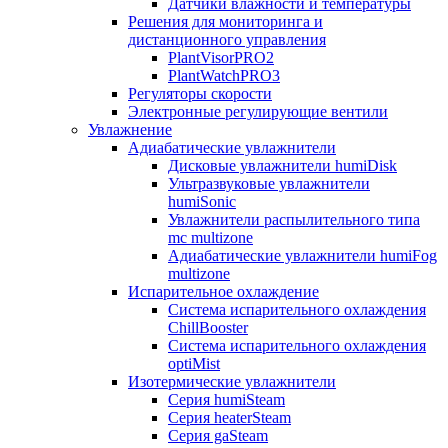
Датчики влажности и температуры
Решения для мониторинга и
дистанционного управления
PlantVisorPRO2
PlantWatchPRO3
Регуляторы скорости
Электронные регулирующие вентили
Увлажнение
Адиабатические увлажнители
Дисковые увлажнители humiDisk
Ультразвуковые увлажнители
humiSonic
Увлажнители распылительного типа
mc multizone
Адиабатические увлажнители humiFog
multizone
Испарительное охлаждение
Система испарительного охлаждения
ChillBooster
Система испарительного охлаждения
optiMist
Изотермические увлажнители
Серия humiSteam
Серия heaterSteam
Серия gaSteam