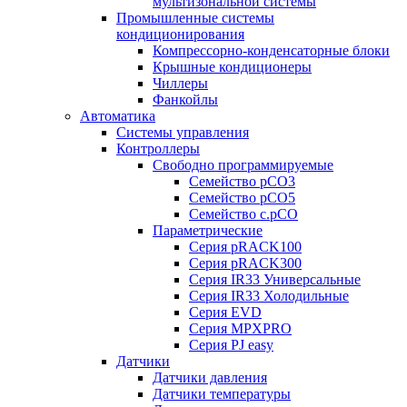
мультизональной системы
Промышленные системы
кондиционирования
Компрессорно-конденсаторные блоки
Крышные кондиционеры
Чиллеры
Фанкойлы
Автоматика
Системы управления
Контроллеры
Свободно программируемые
Семейство pCO3
Семейство pCO5
Семейство c.pCO
Параметрические
Серия pRACK100
Серия pRACK300
Серия IR33 Универсальные
Серия IR33 Холодильные
Серия EVD
Серия MPXPRO
Серия PJ easy
Датчики
Датчики давления
Датчики температуры