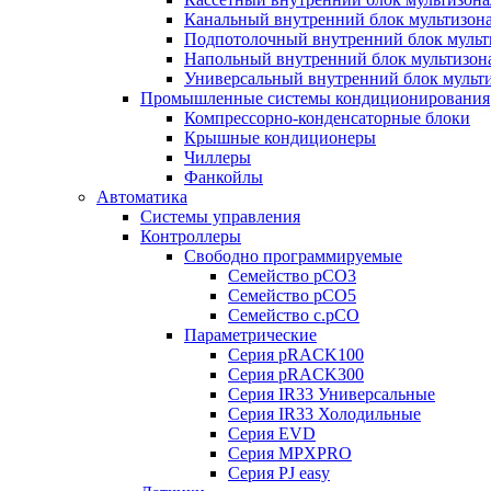
Канальный внутренний блок мультизон
Подпотолочный внутренний блок мульт
Напольный внутренний блок мультизон
Универсальный внутренний блок мульт
Промышленные системы кондиционирования
Компрессорно-конденсаторные блоки
Крышные кондиционеры
Чиллеры
Фанкойлы
Автоматика
Системы управления
Контроллеры
Свободно программируемые
Семейство pCO3
Семейство pCO5
Семейство c.pCO
Параметрические
Серия pRACK100
Серия pRACK300
Серия IR33 Универсальные
Серия IR33 Холодильные
Серия EVD
Серия MPXPRO
Серия PJ easy