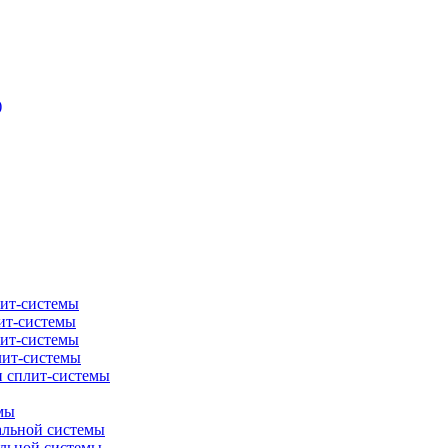
)
лит-системы
ит-системы
лит-системы
лит-системы
и сплит-системы
мы
альной системы
альной системы