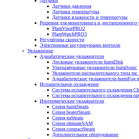
Датчики
Датчики давления
Датчики температуры
Датчики влажности и температуры
Решения для мониторинга и дистанционного 
PlantVisorPRO2
PlantWatchPRO3
Регуляторы скорости
Электронные регулирующие вентили
Увлажнение
Адиабатические увлажнители
Дисковые увлажнители humiDisk
Ультразвуковые увлажнители humiSonic
Увлажнители распылительного типа mc 
Адиабатические увлажнители humiFog m
Испарительное охлаждение
Система испарительного охлаждения Chi
Система испарительного охлаждения opt
Изотермические увлажнители
Серия humiSteam
Серия heaterSteam
Серия gaSteam
Серия ultimateSAM
Серия compactSteam
Дополнительное оборудование