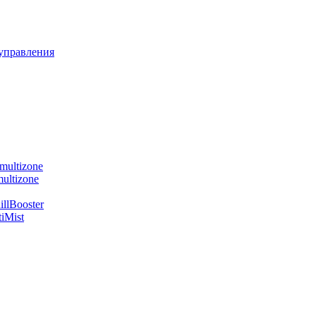
управления
multizone
ultizone
llBooster
iMist