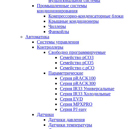
мультизональной системы
Промышленные системы
кондиционирования
Компрессорно-конденсаторные блоки
Крышные кондиционеры
Чиллеры
Фанкойлы
Автоматика
Системы управления
Контроллеры
Свободно программируемые
Семейство pCO3
Семейство pCO5
Семейство c.pCO
Параметрические
Серия pRACK100
Серия pRACK300
Серия IR33 Универсальные
Серия IR33 Холодильные
Серия EVD
Серия MPXPRO
Серия PJ easy
Датчики
Датчики давления
Датчики температуры