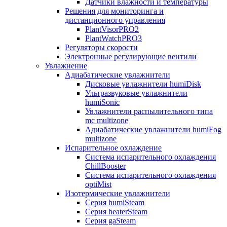
Датчики влажности и температуры
Решения для мониторинга и
дистанционного управления
PlantVisorPRO2
PlantWatchPRO3
Регуляторы скорости
Электронные регулирующие вентили
Увлажнение
Адиабатические увлажнители
Дисковые увлажнители humiDisk
Ультразвуковые увлажнители
humiSonic
Увлажнители распылительного типа
mc multizone
Адиабатические увлажнители humiFog
multizone
Испарительное охлаждение
Система испарительного охлаждения
ChillBooster
Система испарительного охлаждения
optiMist
Изотермические увлажнители
Серия humiSteam
Серия heaterSteam
Серия gaSteam