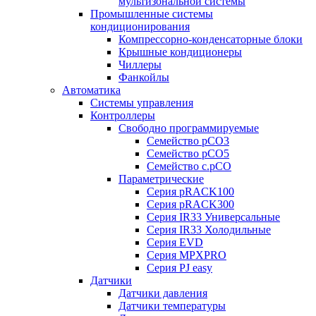
мультизональной системы
Промышленные системы
кондиционирования
Компрессорно-конденсаторные блоки
Крышные кондиционеры
Чиллеры
Фанкойлы
Автоматика
Системы управления
Контроллеры
Свободно программируемые
Семейство pCO3
Семейство pCO5
Семейство c.pCO
Параметрические
Серия pRACK100
Серия pRACK300
Серия IR33 Универсальные
Серия IR33 Холодильные
Серия EVD
Серия MPXPRO
Серия PJ easy
Датчики
Датчики давления
Датчики температуры