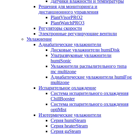
Датчики влажности и температуры
Решения для мониторинга и
дистанционного управления
PlantVisorPRO2
PlantWatchPRO3
Регуляторы скорости
Электронные регулирующие вентили
Увлажнение
Адиабатические увлажнители
Дисковые увлажнители humiDisk
Ультразвуковые увлажнители
humiSonic
Увлажнители распылительного типа
mc multizone
Адиабатические увлажнители humiFog
multizone
Испарительное охлаждение
Система испарительного охлаждения
ChillBooster
Система испарительного охлаждения
optiMist
Изотермические увлажнители
Серия humiSteam
Серия heaterSteam
Серия gaSteam