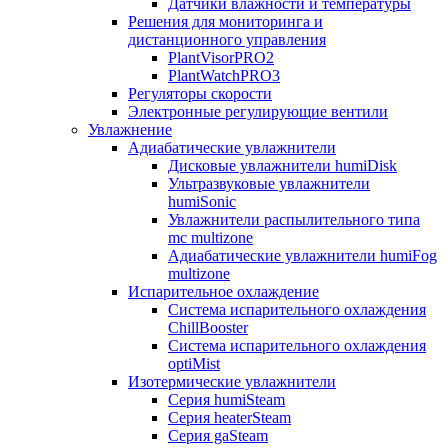
Датчики влажности и температуры
Решения для мониторинга и
дистанционного управления
PlantVisorPRO2
PlantWatchPRO3
Регуляторы скорости
Электронные регулирующие вентили
Увлажнение
Адиабатические увлажнители
Дисковые увлажнители humiDisk
Ультразвуковые увлажнители
humiSonic
Увлажнители распылительного типа
mc multizone
Адиабатические увлажнители humiFog
multizone
Испарительное охлаждение
Система испарительного охлаждения
ChillBooster
Система испарительного охлаждения
optiMist
Изотермические увлажнители
Серия humiSteam
Серия heaterSteam
Серия gaSteam