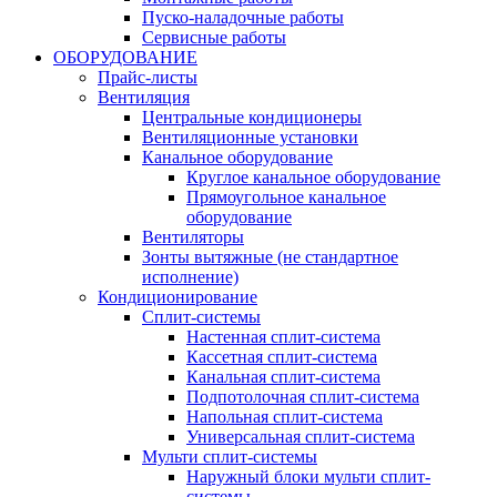
Пуско-наладочные работы
Сервисные работы
ОБОРУДОВАНИЕ
Прайс-листы
Вентиляция
Центральные кондиционеры
Вентиляционные установки
Канальное оборудование
Круглое канальное оборудование
Прямоугольное канальное
оборудование
Вентиляторы
Зонты вытяжные (не стандартное
исполнение)
Кондиционирование
Сплит-системы
Настенная сплит-система
Кассетная сплит-система
Канальная сплит-система
Подпотолочная сплит-система
Напольная сплит-система
Универсальная сплит-система
Мульти сплит-системы
Наружный блоки мульти сплит-
системы