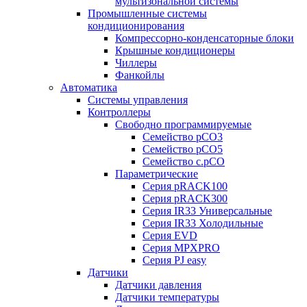
мультизональной системы
Промышленные системы
кондиционирования
Компрессорно-конденсаторные блоки
Крышные кондиционеры
Чиллеры
Фанкойлы
Автоматика
Системы управления
Контроллеры
Свободно программируемые
Семейство pCO3
Семейство pCO5
Семейство c.pCO
Параметрические
Серия pRACK100
Серия pRACK300
Серия IR33 Универсальные
Серия IR33 Холодильные
Серия EVD
Серия MPXPRO
Серия PJ easy
Датчики
Датчики давления
Датчики температуры