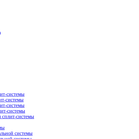
)
лит-системы
ит-системы
лит-системы
лит-системы
и сплит-системы
мы
альной системы
альной системы