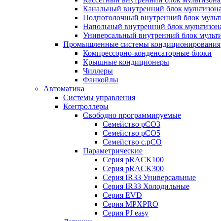
Канальный внутренний блок мультизон
Подпотолочный внутренний блок мульт
Напольный внутренний блок мультизон
Универсальный внутренний блок мульт
Промышленные системы кондиционирования
Компрессорно-конденсаторные блоки
Крышные кондиционеры
Чиллеры
Фанкойлы
Автоматика
Системы управления
Контроллеры
Свободно программируемые
Семейство pCO3
Семейство pCO5
Семейство c.pCO
Параметрические
Серия pRACK100
Серия pRACK300
Серия IR33 Универсальные
Серия IR33 Холодильные
Серия EVD
Серия MPXPRO
Серия PJ easy