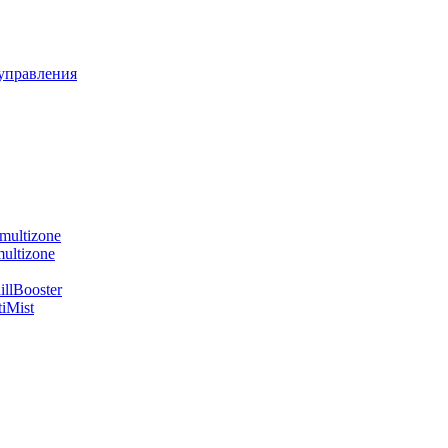
управления
multizone
ultizone
llBooster
iMist