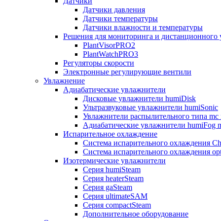
Датчики
Датчики давления
Датчики температуры
Датчики влажности и температуры
Решения для мониторинга и дистанционного 
PlantVisorPRO2
PlantWatchPRO3
Регуляторы скорости
Электронные регулирующие вентили
Увлажнение
Адиабатические увлажнители
Дисковые увлажнители humiDisk
Ультразвуковые увлажнители humiSonic
Увлажнители распылительного типа mc 
Адиабатические увлажнители humiFog m
Испарительное охлаждение
Система испарительного охлаждения Chi
Система испарительного охлаждения opt
Изотермические увлажнители
Серия humiSteam
Серия heaterSteam
Серия gaSteam
Серия ultimateSAM
Серия compactSteam
Дополнительное оборудование