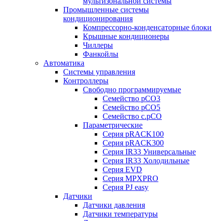
мультизональной системы
Промышленные системы
кондиционирования
Компрессорно-конденсаторные блоки
Крышные кондиционеры
Чиллеры
Фанкойлы
Автоматика
Системы управления
Контроллеры
Свободно программируемые
Семейство pCO3
Семейство pCO5
Семейство c.pCO
Параметрические
Серия pRACK100
Серия pRACK300
Серия IR33 Универсальные
Серия IR33 Холодильные
Серия EVD
Серия MPXPRO
Серия PJ easy
Датчики
Датчики давления
Датчики температуры