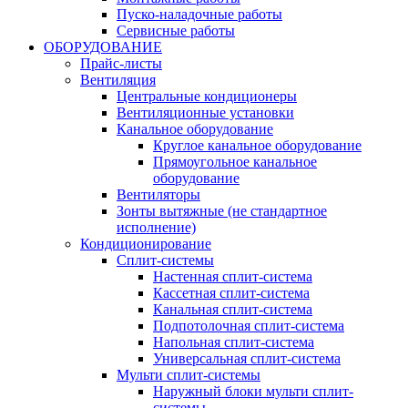
Пуско-наладочные работы
Сервисные работы
ОБОРУДОВАНИЕ
Прайс-листы
Вентиляция
Центральные кондиционеры
Вентиляционные установки
Канальное оборудование
Круглое канальное оборудование
Прямоугольное канальное
оборудование
Вентиляторы
Зонты вытяжные (не стандартное
исполнение)
Кондиционирование
Сплит-системы
Настенная сплит-система
Кассетная сплит-система
Канальная сплит-система
Подпотолочная сплит-система
Напольная сплит-система
Универсальная сплит-система
Мульти сплит-системы
Наружный блоки мульти сплит-
системы