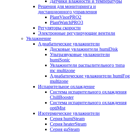
Датчики влажности и температуры
Решения для мониторинга и
дистанционного управления
PlantVisorPRO2
PlantWatchPRO3
Регуляторы скорости
Электронные регулирующие вентили
Увлажнение
Адиабатические увлажнители
Дисковые увлажнители humiDisk
Ультразвуковые увлажнители
humiSonic
Увлажнители распылительного типа
mc multizone
Адиабатические увлажнители humiFog
multizone
Испарительное охлаждение
Система испарительного охлаждения
ChillBooster
Система испарительного охлаждения
optiMist
Изотермические увлажнители
Серия humiSteam
Серия heaterSteam
Серия gaSteam