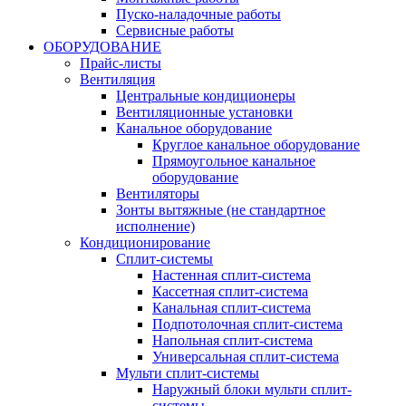
Пуско-наладочные работы
Сервисные работы
ОБОРУДОВАНИЕ
Прайс-листы
Вентиляция
Центральные кондиционеры
Вентиляционные установки
Канальное оборудование
Круглое канальное оборудование
Прямоугольное канальное
оборудование
Вентиляторы
Зонты вытяжные (не стандартное
исполнение)
Кондиционирование
Сплит-системы
Настенная сплит-система
Кассетная сплит-система
Канальная сплит-система
Подпотолочная сплит-система
Напольная сплит-система
Универсальная сплит-система
Мульти сплит-системы
Наружный блоки мульти сплит-
системы