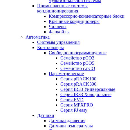
мультизональной системы
Промышленные системы
кондиционирования
Компрессорно-конденсаторные блоки
Крышные кондиционеры
Чиллеры
Фанкойлы
Автоматика
Системы управления
Контроллеры
Свободно программируемые
Семейство pCO3
Семейство pCO5
Семейство c.pCO
Параметрические
Серия pRACK100
Серия pRACK300
Серия IR33 Универсальные
Серия IR33 Холодильные
Серия EVD
Серия MPXPRO
Серия PJ easy
Датчики
Датчики давления
Датчики температуры