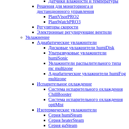
Датчики влажности и температуры
Решения для мониторинга и
дистанционного управления
PlantVisorPRO2
PlantWatchPRO3
Регуляторы скорости
Электронные регулирующие вентили
Увлажнение
Адиабатические увлажнители
Дисковые увлажнители humiDisk
Ультразвуковые увлажнители
humiSonic
Увлажнители распылительного типа
mc multizone
Адиабатические увлажнители humiFog
multizone
Испарительное охлаждение
Система испарительного охлаждения
ChillBooster
Система испарительного охлаждения
optiMist
Изотермические увлажнители
Серия humiSteam
Серия heaterSteam
Серия gaSteam