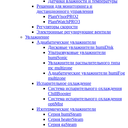
Датчики влажности и температуры
Решения для мониторинга и
дистанционного управления
PlantVisorPRO2
PlantWatchPRO3
Регуляторы скорости
Электронные регулирующие вентили
Увлажнение
Адиабатические увлажнители
Дисковые увлажнители humiDisk
Ультразвуковые увлажнители
humiSonic
Увлажнители распылительного типа
mc multizone
Адиабатические увлажнители humiFog
multizone
Испарительное охлаждение
Система испарительного охлаждения
ChillBooster
Система испарительного охлаждения
optiMist
Изотермические увлажнители
Серия humiSteam
Серия heaterSteam
Серия gaSteam