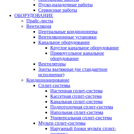
Пуско-наладочные работы
Сервисные работы
ОБОРУДОВАНИЕ
Прайс-листы
Вентиляция
Центральные кондиционеры
Вентиляционные установки
Канальное оборудование
Круглое канальное оборудование
Прямоугольное канальное
оборудование
Вентиляторы
Зонты вытяжные (не стандартное
исполнение)
Кондиционирование
Сплит-системы
Настенная сплит-система
Кассетная сплит-система
Канальная сплит-система
Подпотолочная сплит-система
Напольная сплит-система
Универсальная сплит-система
Мульти сплит-системы
Наружный блоки мульти сплит-
системы