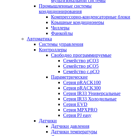
мультизональной системы
Промышленные системы
кондиционирования
Компрессорно-конденсаторные блоки
Крышные кондиционеры
Чиллеры
Фанкойлы
Автоматика
Системы управления
Контроллеры
Свободно программируемые
Семейство pCO3
Семейство pCO5
Семейство c.pCO
Параметрические
Серия pRACK100
Серия pRACK300
Серия IR33 Универсальные
Серия IR33 Холодильные
Серия EVD
Серия MPXPRO
Серия PJ easy
Датчики
Датчики давления
Датчики температуры