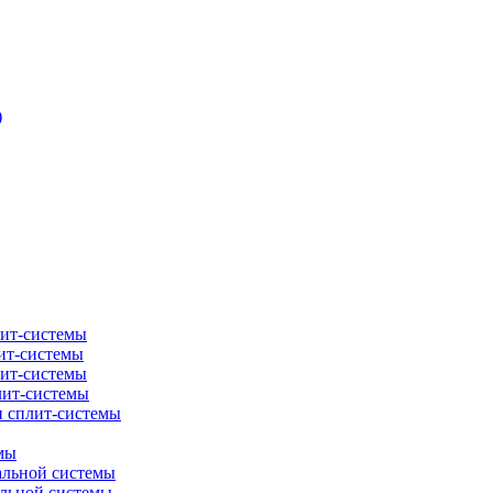
)
лит-системы
ит-системы
лит-системы
лит-системы
и сплит-системы
мы
альной системы
альной системы