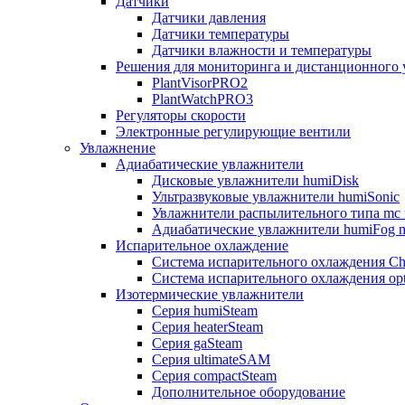
Датчики
Датчики давления
Датчики температуры
Датчики влажности и температуры
Решения для мониторинга и дистанционного 
PlantVisorPRO2
PlantWatchPRO3
Регуляторы скорости
Электронные регулирующие вентили
Увлажнение
Адиабатические увлажнители
Дисковые увлажнители humiDisk
Ультразвуковые увлажнители humiSonic
Увлажнители распылительного типа mc 
Адиабатические увлажнители humiFog m
Испарительное охлаждение
Система испарительного охлаждения Chi
Система испарительного охлаждения opt
Изотермические увлажнители
Серия humiSteam
Серия heaterSteam
Серия gaSteam
Серия ultimateSAM
Серия compactSteam
Дополнительное оборудование