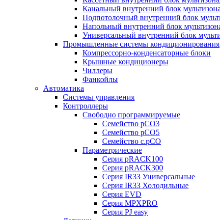
Канальный внутренний блок мультизон
Подпотолочный внутренний блок мульт
Напольный внутренний блок мультизон
Универсальный внутренний блок мульт
Промышленные системы кондиционирования
Компрессорно-конденсаторные блоки
Крышные кондиционеры
Чиллеры
Фанкойлы
Автоматика
Системы управления
Контроллеры
Свободно программируемые
Семейство pCO3
Семейство pCO5
Семейство c.pCO
Параметрические
Серия pRACK100
Серия pRACK300
Серия IR33 Универсальные
Серия IR33 Холодильные
Серия EVD
Серия MPXPRO
Серия PJ easy