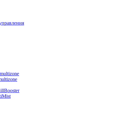
управления
multizone
ultizone
llBooster
iMist