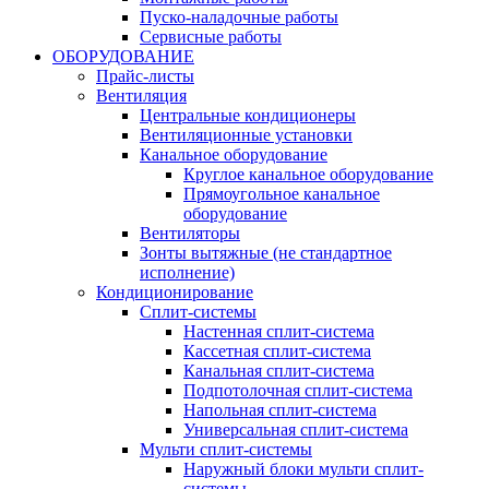
Пуско-наладочные работы
Сервисные работы
ОБОРУДОВАНИЕ
Прайс-листы
Вентиляция
Центральные кондиционеры
Вентиляционные установки
Канальное оборудование
Круглое канальное оборудование
Прямоугольное канальное
оборудование
Вентиляторы
Зонты вытяжные (не стандартное
исполнение)
Кондиционирование
Сплит-системы
Настенная сплит-система
Кассетная сплит-система
Канальная сплит-система
Подпотолочная сплит-система
Напольная сплит-система
Универсальная сплит-система
Мульти сплит-системы
Наружный блоки мульти сплит-
системы