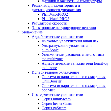
Датчики влажности и температуры
Решения для мониторинга и
дистанционного управления
PlantVisorPRO2
PlantWatchPRO3
Регуляторы скорости
Электронные регулирующие вентили
Увлажнение
Адиабатические увлажнители
Дисковые увлажнители humiDisk
Ультразвуковые увлажнители
humiSonic
Увлажнители распылительного типа
mc multizone
Адиабатические увлажнители humiFog
multizone
Испарительное охлаждение
Система испарительного охлаждения
ChillBooster
Система испарительного охлаждения
optiMist
Изотермические увлажнители
Серия humiSteam
Серия heaterSteam
Серия gaSteam