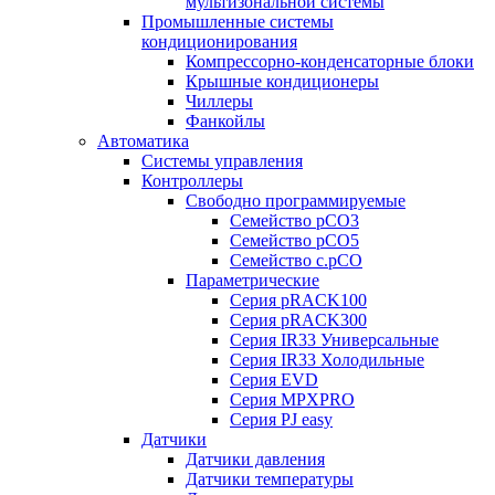
мультизональной системы
Промышленные системы
кондиционирования
Компрессорно-конденсаторные блоки
Крышные кондиционеры
Чиллеры
Фанкойлы
Автоматика
Системы управления
Контроллеры
Свободно программируемые
Семейство pCO3
Семейство pCO5
Семейство c.pCO
Параметрические
Серия pRACK100
Серия pRACK300
Серия IR33 Универсальные
Серия IR33 Холодильные
Серия EVD
Серия MPXPRO
Серия PJ easy
Датчики
Датчики давления
Датчики температуры