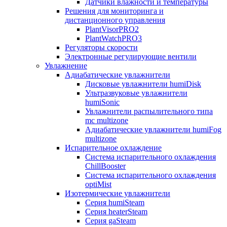
Датчики влажности и температуры
Решения для мониторинга и
дистанционного управления
PlantVisorPRO2
PlantWatchPRO3
Регуляторы скорости
Электронные регулирующие вентили
Увлажнение
Адиабатические увлажнители
Дисковые увлажнители humiDisk
Ультразвуковые увлажнители
humiSonic
Увлажнители распылительного типа
mc multizone
Адиабатические увлажнители humiFog
multizone
Испарительное охлаждение
Система испарительного охлаждения
ChillBooster
Система испарительного охлаждения
optiMist
Изотермические увлажнители
Серия humiSteam
Серия heaterSteam
Серия gaSteam