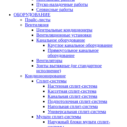
Пуско-наладочные работы
Сервисные работы
ОБОРУДОВАНИЕ
Прайс-листы
Вентиляция
Центральные кондиционеры
Вентиляционные установки
Канальное оборудование
Круглое канальное оборудование
Прямоугольное канальное
оборудование
Вентиляторы
Зонты вытяжные (не стандартное
исполнение)
Кондиционирование
Сплит-системы
Настенная сплит-система
Кассетная сплит-система
Канальная сплит-система
Подпотолочная сплит-система
Напольная сплит-система
Универсальная сплит-система
Мульти сплит-системы
Наружный блоки мульти сплит-
системы