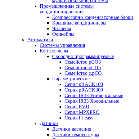
мультизональной системы
Промышленные системы
кондиционирования
Компрессорно-конденсаторные блоки
Крышные кондиционеры
Чиллеры
Фанкойлы
Автоматика
Системы управления
Контроллеры
Свободно программируемые
Семейство pCO3
Семейство pCO5
Семейство c.pCO
Параметрические
Серия pRACK100
Серия pRACK300
Серия IR33 Универсальные
Серия IR33 Холодильные
Серия EVD
Серия MPXPRO
Серия PJ easy
Датчики
Датчики давления
Датчики температуры