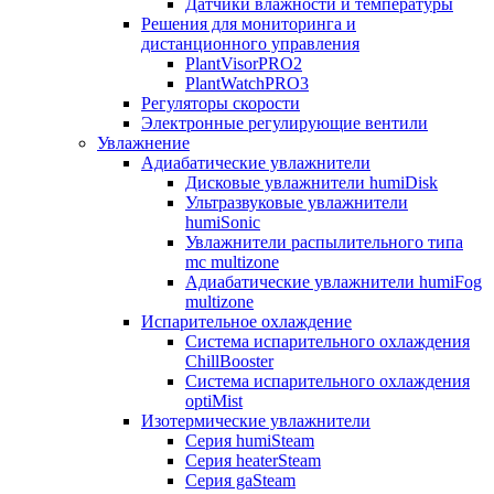
Датчики влажности и температуры
Решения для мониторинга и
дистанционного управления
PlantVisorPRO2
PlantWatchPRO3
Регуляторы скорости
Электронные регулирующие вентили
Увлажнение
Адиабатические увлажнители
Дисковые увлажнители humiDisk
Ультразвуковые увлажнители
humiSonic
Увлажнители распылительного типа
mc multizone
Адиабатические увлажнители humiFog
multizone
Испарительное охлаждение
Система испарительного охлаждения
ChillBooster
Система испарительного охлаждения
optiMist
Изотермические увлажнители
Серия humiSteam
Серия heaterSteam
Серия gaSteam