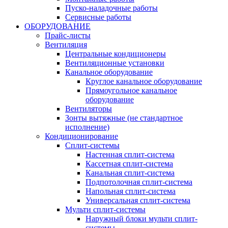
Пуско-наладочные работы
Сервисные работы
ОБОРУДОВАНИЕ
Прайс-листы
Вентиляция
Центральные кондиционеры
Вентиляционные установки
Канальное оборудование
Круглое канальное оборудование
Прямоугольное канальное
оборудование
Вентиляторы
Зонты вытяжные (не стандартное
исполнение)
Кондиционирование
Сплит-системы
Настенная сплит-система
Кассетная сплит-система
Канальная сплит-система
Подпотолочная сплит-система
Напольная сплит-система
Универсальная сплит-система
Мульти сплит-системы
Наружный блоки мульти сплит-
системы