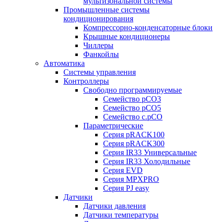
мультизональной системы
Промышленные системы
кондиционирования
Компрессорно-конденсаторные блоки
Крышные кондиционеры
Чиллеры
Фанкойлы
Автоматика
Системы управления
Контроллеры
Свободно программируемые
Семейство pCO3
Семейство pCO5
Семейство c.pCO
Параметрические
Серия pRACK100
Серия pRACK300
Серия IR33 Универсальные
Серия IR33 Холодильные
Серия EVD
Серия MPXPRO
Серия PJ easy
Датчики
Датчики давления
Датчики температуры