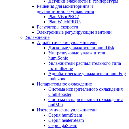
Датчики влажности и температуры
Решения для мониторинга и
дистанционного управления
PlantVisorPRO2
PlantWatchPRO3
Регуляторы скорости
Электронные регулирующие вентили
Увлажнение
Адиабатические увлажнители
Дисковые увлажнители humiDisk
Ультразвуковые увлажнители
humiSonic
Увлажнители распылительного типа
mc multizone
Адиабатические увлажнители humiFog
multizone
Испарительное охлаждение
Система испарительного охлаждения
ChillBooster
Система испарительного охлаждения
optiMist
Изотермические увлажнители
Серия humiSteam
Серия heaterSteam
Серия gaSteam