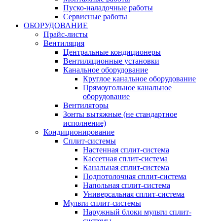
Пуско-наладочные работы
Сервисные работы
ОБОРУДОВАНИЕ
Прайс-листы
Вентиляция
Центральные кондиционеры
Вентиляционные установки
Канальное оборудование
Круглое канальное оборудование
Прямоугольное канальное
оборудование
Вентиляторы
Зонты вытяжные (не стандартное
исполнение)
Кондиционирование
Сплит-системы
Настенная сплит-система
Кассетная сплит-система
Канальная сплит-система
Подпотолочная сплит-система
Напольная сплит-система
Универсальная сплит-система
Мульти сплит-системы
Наружный блоки мульти сплит-
системы