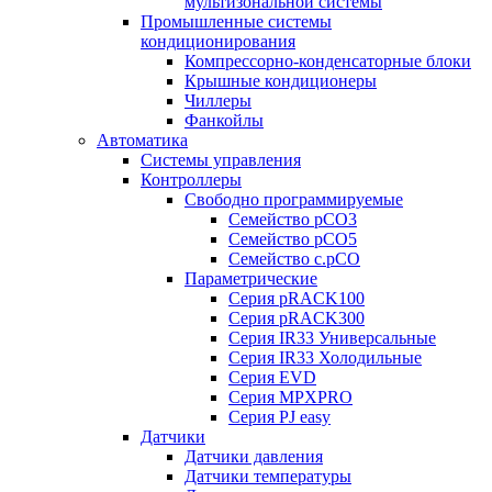
мультизональной системы
Промышленные системы
кондиционирования
Компрессорно-конденсаторные блоки
Крышные кондиционеры
Чиллеры
Фанкойлы
Автоматика
Системы управления
Контроллеры
Свободно программируемые
Семейство pCO3
Семейство pCO5
Семейство c.pCO
Параметрические
Серия pRACK100
Серия pRACK300
Серия IR33 Универсальные
Серия IR33 Холодильные
Серия EVD
Серия MPXPRO
Серия PJ easy
Датчики
Датчики давления
Датчики температуры