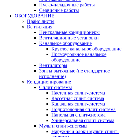
Пуско-наладочные работы
Сервисные работы
ОБОРУДОВАНИЕ
Прайс-листы
Вентиляция
Центральные кондиционеры
Вентиляционные установки
Канальное оборудование
Круглое канальное оборудование
Прямоугольное канальное
оборудование
Вентиляторы
Зонты вытяжные (не стандартное
исполнение)
Кондиционирование
Сплит-системы
Настенная сплит-система
Кассетная сплит-система
Канальная сплит-система
Подпотолочная сплит-система
Напольная сплит-система
Универсальная сплит-система
Мульти сплит-системы
Наружный блоки мульти сплит-
системы