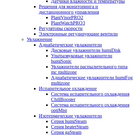
Датчики влажности и температуры
Решения для мониторинга и
дистанционного управления
PlantVisorPRO2
PlantWatchPRO3
Регуляторы скорости
Электронные регулирующие вентили
Увлажнение
Адиабатические увлажнители
Дисковые увлажнители humiDisk
Ультразвуковые увлажнители
humiSonic
Увлажнители распылительного типа
mc multizone
Адиабатические увлажнители humiFog
multizone
Испарительное охлаждение
Система испарительного охлаждения
ChillBooster
Система испарительного охлаждения
optiMist
Изотермические увлажнители
Серия humiSteam
Серия heaterSteam
Серия gaSteam