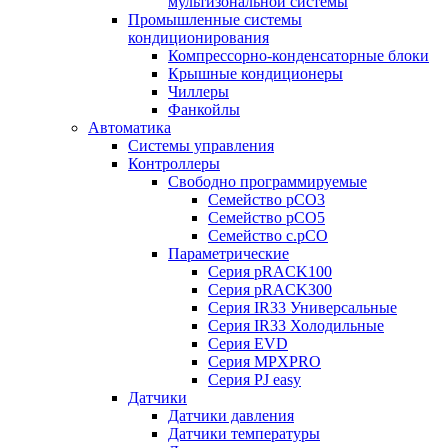
мультизональной системы
Промышленные системы
кондиционирования
Компрессорно-конденсаторные блоки
Крышные кондиционеры
Чиллеры
Фанкойлы
Автоматика
Системы управления
Контроллеры
Свободно программируемые
Семейство pCO3
Семейство pCO5
Семейство c.pCO
Параметрические
Серия pRACK100
Серия pRACK300
Серия IR33 Универсальные
Серия IR33 Холодильные
Серия EVD
Серия MPXPRO
Серия PJ easy
Датчики
Датчики давления
Датчики температуры