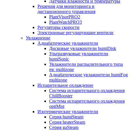
Датчики влажности и температуры
Решения для мониторинга и
дистанционного управления
PlantVisorPRO2
PlantWatchPRO3
Регуляторы скорости
Электронные регулирующие вентили
Увлажнение
Адиабатические увлажнители
Дисковые увлажнители humiDisk
Ультразвуковые увлажнители
humiSonic
Увлажнители распылительного типа
mc multizone
Адиабатические увлажнители humiFog
multizone
Испарительное охлаждение
Система испарительного охлаждения
ChillBooster
Система испарительного охлаждения
optiMist
Изотермические увлажнители
Серия humiSteam
Серия heaterSteam
Серия gaSteam