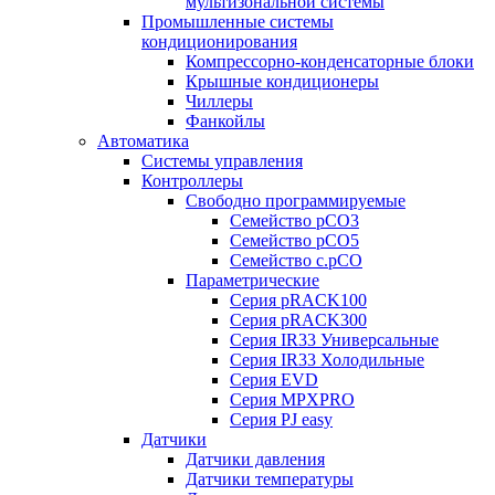
мультизональной системы
Промышленные системы
кондиционирования
Компрессорно-конденсаторные блоки
Крышные кондиционеры
Чиллеры
Фанкойлы
Автоматика
Системы управления
Контроллеры
Свободно программируемые
Семейство pCO3
Семейство pCO5
Семейство c.pCO
Параметрические
Серия pRACK100
Серия pRACK300
Серия IR33 Универсальные
Серия IR33 Холодильные
Серия EVD
Серия MPXPRO
Серия PJ easy
Датчики
Датчики давления
Датчики температуры