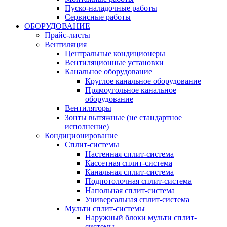
Пуско-наладочные работы
Сервисные работы
ОБОРУДОВАНИЕ
Прайс-листы
Вентиляция
Центральные кондиционеры
Вентиляционные установки
Канальное оборудование
Круглое канальное оборудование
Прямоугольное канальное
оборудование
Вентиляторы
Зонты вытяжные (не стандартное
исполнение)
Кондиционирование
Сплит-системы
Настенная сплит-система
Кассетная сплит-система
Канальная сплит-система
Подпотолочная сплит-система
Напольная сплит-система
Универсальная сплит-система
Мульти сплит-системы
Наружный блоки мульти сплит-
системы