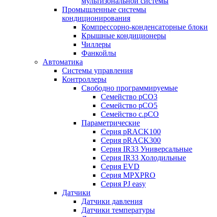
мультизональной системы
Промышленные системы
кондиционирования
Компрессорно-конденсаторные блоки
Крышные кондиционеры
Чиллеры
Фанкойлы
Автоматика
Системы управления
Контроллеры
Свободно программируемые
Семейство pCO3
Семейство pCO5
Семейство c.pCO
Параметрические
Серия pRACK100
Серия pRACK300
Серия IR33 Универсальные
Серия IR33 Холодильные
Серия EVD
Серия MPXPRO
Серия PJ easy
Датчики
Датчики давления
Датчики температуры