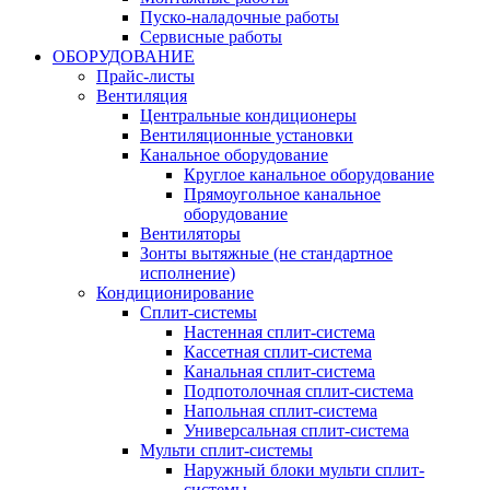
Пуско-наладочные работы
Сервисные работы
ОБОРУДОВАНИЕ
Прайс-листы
Вентиляция
Центральные кондиционеры
Вентиляционные установки
Канальное оборудование
Круглое канальное оборудование
Прямоугольное канальное
оборудование
Вентиляторы
Зонты вытяжные (не стандартное
исполнение)
Кондиционирование
Сплит-системы
Настенная сплит-система
Кассетная сплит-система
Канальная сплит-система
Подпотолочная сплит-система
Напольная сплит-система
Универсальная сплит-система
Мульти сплит-системы
Наружный блоки мульти сплит-
системы