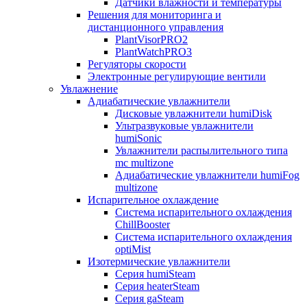
Датчики влажности и температуры
Решения для мониторинга и
дистанционного управления
PlantVisorPRO2
PlantWatchPRO3
Регуляторы скорости
Электронные регулирующие вентили
Увлажнение
Адиабатические увлажнители
Дисковые увлажнители humiDisk
Ультразвуковые увлажнители
humiSonic
Увлажнители распылительного типа
mc multizone
Адиабатические увлажнители humiFog
multizone
Испарительное охлаждение
Система испарительного охлаждения
ChillBooster
Система испарительного охлаждения
optiMist
Изотермические увлажнители
Серия humiSteam
Серия heaterSteam
Серия gaSteam