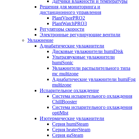
Датчики влажности и температуры
Решения для мониторинга и
дистанционного управления
PlantVisorPRO2
PlantWatchPRO3
Регуляторы скорости
Электронные регулирующие вентили
Увлажнение
Адиабатические увлажнители
Дисковые увлажнители humiDisk
Ультразвуковые увлажнители
humiSonic
Увлажнители распылительного типа
mc multizone
Адиабатические увлажнители humiFog
multizone
Испарительное охлаждение
Система испарительного охлаждения
ChillBooster
Система испарительного охлаждения
optiMist
Изотермические увлажнители
Серия humiSteam
Серия heaterSteam
Серия gaSteam