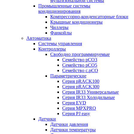
мультизональной системы
Промышленные системы
кондиционирования
Компрессорно-конденсаторные блоки
Крышные кондиционеры
Чиллеры
Фанкойлы
Автоматика
Системы управления
Контроллеры
Свободно программируемые
Семейство pCO3
Семейство pCO5
Семейство c.pCO
Параметрические
Серия pRACK100
Серия pRACK300
Серия IR33 Универсальные
Серия IR33 Холодильные
Серия EVD
Серия MPXPRO
Серия PJ easy
Датчики
Датчики давления
Датчики температуры