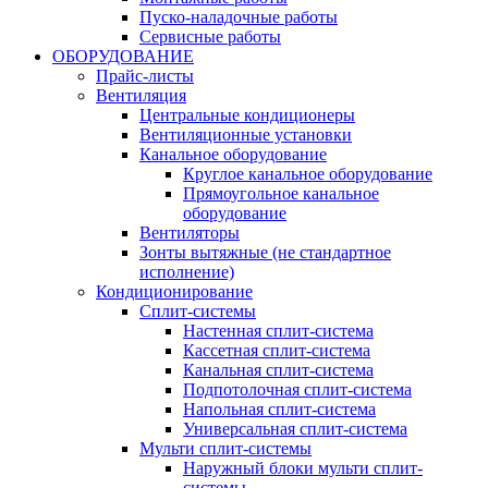
Пуско-наладочные работы
Сервисные работы
ОБОРУДОВАНИЕ
Прайс-листы
Вентиляция
Центральные кондиционеры
Вентиляционные установки
Канальное оборудование
Круглое канальное оборудование
Прямоугольное канальное
оборудование
Вентиляторы
Зонты вытяжные (не стандартное
исполнение)
Кондиционирование
Сплит-системы
Настенная сплит-система
Кассетная сплит-система
Канальная сплит-система
Подпотолочная сплит-система
Напольная сплит-система
Универсальная сплит-система
Мульти сплит-системы
Наружный блоки мульти сплит-
системы