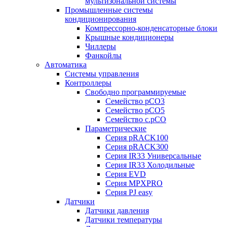
мультизональной системы
Промышленные системы
кондиционирования
Компрессорно-конденсаторные блоки
Крышные кондиционеры
Чиллеры
Фанкойлы
Автоматика
Системы управления
Контроллеры
Свободно программируемые
Семейство pCO3
Семейство pCO5
Семейство c.pCO
Параметрические
Серия pRACK100
Серия pRACK300
Серия IR33 Универсальные
Серия IR33 Холодильные
Серия EVD
Серия MPXPRO
Серия PJ easy
Датчики
Датчики давления
Датчики температуры