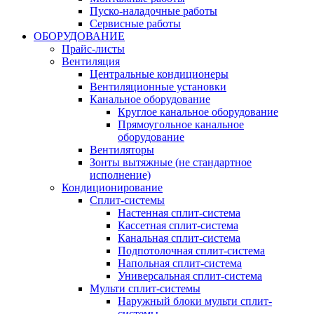
Пуско-наладочные работы
Сервисные работы
ОБОРУДОВАНИЕ
Прайс-листы
Вентиляция
Центральные кондиционеры
Вентиляционные установки
Канальное оборудование
Круглое канальное оборудование
Прямоугольное канальное
оборудование
Вентиляторы
Зонты вытяжные (не стандартное
исполнение)
Кондиционирование
Сплит-системы
Настенная сплит-система
Кассетная сплит-система
Канальная сплит-система
Подпотолочная сплит-система
Напольная сплит-система
Универсальная сплит-система
Мульти сплит-системы
Наружный блоки мульти сплит-
системы