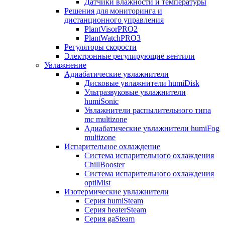
Датчики влажности и температуры
Решения для мониторинга и
дистанционного управления
PlantVisorPRO2
PlantWatchPRO3
Регуляторы скорости
Электронные регулирующие вентили
Увлажнение
Адиабатические увлажнители
Дисковые увлажнители humiDisk
Ультразвуковые увлажнители
humiSonic
Увлажнители распылительного типа
mc multizone
Адиабатические увлажнители humiFog
multizone
Испарительное охлаждение
Система испарительного охлаждения
ChillBooster
Система испарительного охлаждения
optiMist
Изотермические увлажнители
Серия humiSteam
Серия heaterSteam
Серия gaSteam