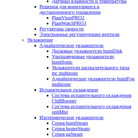
Датчики влажности и температуры
Решения для мониторинга и
дистанционного управления
PlantVisorPRO2
PlantWatchPRO3
Регуляторы скорости
Электронные регулирующие вентили
Увлажнение
Адиабатические увлажнители
Дисковые увлажнители humiDisk
Ультразвуковые увлажнители
humiSonic
Увлажнители распылительного типа
mc multizone
Адиабатические увлажнители humiFog
multizone
Испарительное охлаждение
Система испарительного охлаждения
ChillBooster
Система испарительного охлаждения
optiMist
Изотермические увлажнители
Серия humiSteam
Серия heaterSteam
Серия gaSteam