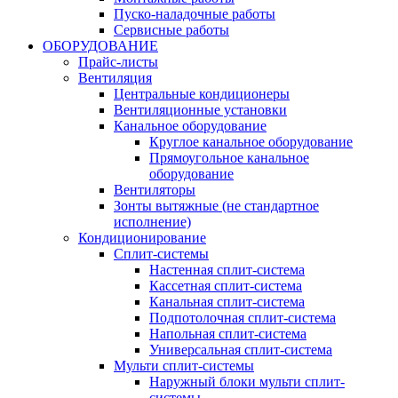
Пуско-наладочные работы
Сервисные работы
ОБОРУДОВАНИЕ
Прайс-листы
Вентиляция
Центральные кондиционеры
Вентиляционные установки
Канальное оборудование
Круглое канальное оборудование
Прямоугольное канальное
оборудование
Вентиляторы
Зонты вытяжные (не стандартное
исполнение)
Кондиционирование
Сплит-системы
Настенная сплит-система
Кассетная сплит-система
Канальная сплит-система
Подпотолочная сплит-система
Напольная сплит-система
Универсальная сплит-система
Мульти сплит-системы
Наружный блоки мульти сплит-
системы