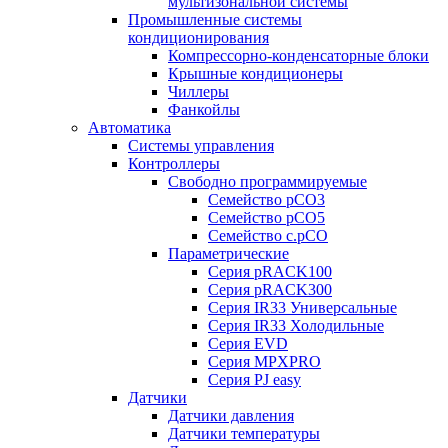
мультизональной системы
Промышленные системы
кондиционирования
Компрессорно-конденсаторные блоки
Крышные кондиционеры
Чиллеры
Фанкойлы
Автоматика
Системы управления
Контроллеры
Свободно программируемые
Семейство pCO3
Семейство pCO5
Семейство c.pCO
Параметрические
Серия pRACK100
Серия pRACK300
Серия IR33 Универсальные
Серия IR33 Холодильные
Серия EVD
Серия MPXPRO
Серия PJ easy
Датчики
Датчики давления
Датчики температуры