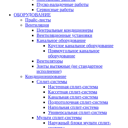
Пуско-наладочные работы
Сервисные работы
ОБОРУДОВАНИЕ
Прайс-листы
Вентиляция
Центральные кондиционеры
Вентиляционные установки
Канальное оборудование
Круглое канальное оборудование
Прямоугольное канальное
оборудование
Вентиляторы
Зонты вытяжные (не стандартное
исполнение)
Кондиционирование
Сплит-системы
Настенная сплит-система
Кассетная сплит-система
Канальная сплит-система
Подпотолочная сплит-система
Напольная сплит-система
Универсальная сплит-система
Мульти сплит-системы
Наружный блоки мульти сплит-
системы