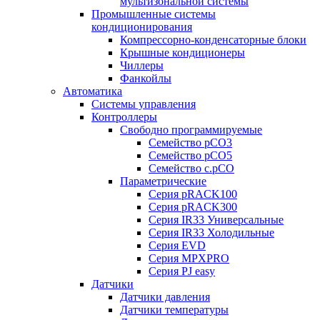
мультизональной системы
Промышленные системы
кондиционирования
Компрессорно-конденсаторные блоки
Крышные кондиционеры
Чиллеры
Фанкойлы
Автоматика
Системы управления
Контроллеры
Свободно программируемые
Семейство pCO3
Семейство pCO5
Семейство c.pCO
Параметрические
Серия pRACK100
Серия pRACK300
Серия IR33 Универсальные
Серия IR33 Холодильные
Серия EVD
Серия MPXPRO
Серия PJ easy
Датчики
Датчики давления
Датчики температуры