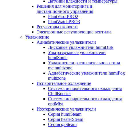
Датчики влажности и температуры
Решения для мониторинга и
дистанционного управления
PlantVisorPRO2
PlantWatchPRO3
Регуляторы скорости
Электронные регулирующие вентили
Увлажнение
Адиабатические увлажнители
Дисковые увлажнители humiDisk
Ультразвуковые увлажнители
humiSonic
Увлажнители распылительного типа
mc multizone
Адиабатические увлажнители humiFog
multizone
Испарительное охлаждение
Система испарительного охлаждения
ChillBooster
Система испарительного охлаждения
optiMist
Изотермические увлажнители
Серия humiSteam
Серия heaterSteam
Серия gaSteam