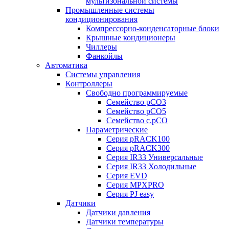
мультизональной системы
Промышленные системы
кондиционирования
Компрессорно-конденсаторные блоки
Крышные кондиционеры
Чиллеры
Фанкойлы
Автоматика
Системы управления
Контроллеры
Свободно программируемые
Семейство pCO3
Семейство pCO5
Семейство c.pCO
Параметрические
Серия pRACK100
Серия pRACK300
Серия IR33 Универсальные
Серия IR33 Холодильные
Серия EVD
Серия MPXPRO
Серия PJ easy
Датчики
Датчики давления
Датчики температуры