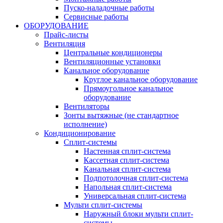
Пуско-наладочные работы
Сервисные работы
ОБОРУДОВАНИЕ
Прайс-листы
Вентиляция
Центральные кондиционеры
Вентиляционные установки
Канальное оборудование
Круглое канальное оборудование
Прямоугольное канальное
оборудование
Вентиляторы
Зонты вытяжные (не стандартное
исполнение)
Кондиционирование
Сплит-системы
Настенная сплит-система
Кассетная сплит-система
Канальная сплит-система
Подпотолочная сплит-система
Напольная сплит-система
Универсальная сплит-система
Мульти сплит-системы
Наружный блоки мульти сплит-
системы