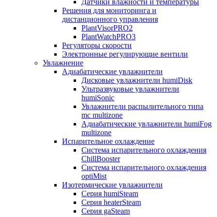
Датчики влажности и температуры
Решения для мониторинга и
дистанционного управления
PlantVisorPRO2
PlantWatchPRO3
Регуляторы скорости
Электронные регулирующие вентили
Увлажнение
Адиабатические увлажнители
Дисковые увлажнители humiDisk
Ультразвуковые увлажнители
humiSonic
Увлажнители распылительного типа
mc multizone
Адиабатические увлажнители humiFog
multizone
Испарительное охлаждение
Система испарительного охлаждения
ChillBooster
Система испарительного охлаждения
optiMist
Изотермические увлажнители
Серия humiSteam
Серия heaterSteam
Серия gaSteam