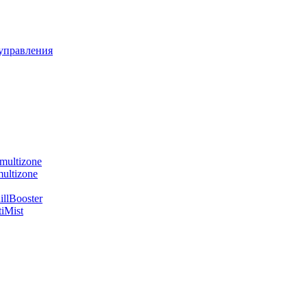
управления
multizone
ultizone
llBooster
iMist