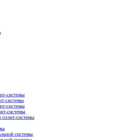
)
лит-системы
ит-системы
лит-системы
лит-системы
и сплит-системы
мы
альной системы
альной системы