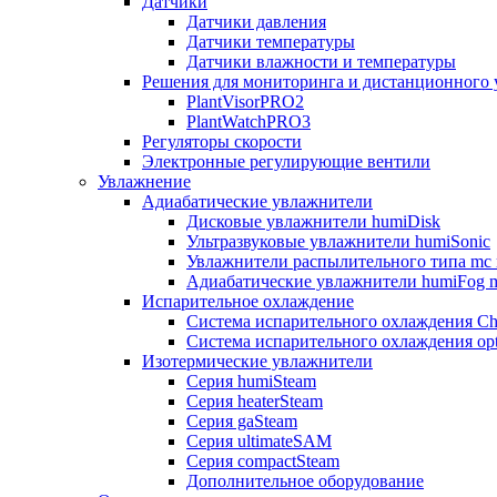
Датчики
Датчики давления
Датчики температуры
Датчики влажности и температуры
Решения для мониторинга и дистанционного 
PlantVisorPRO2
PlantWatchPRO3
Регуляторы скорости
Электронные регулирующие вентили
Увлажнение
Адиабатические увлажнители
Дисковые увлажнители humiDisk
Ультразвуковые увлажнители humiSonic
Увлажнители распылительного типа mc 
Адиабатические увлажнители humiFog m
Испарительное охлаждение
Система испарительного охлаждения Chi
Система испарительного охлаждения opt
Изотермические увлажнители
Серия humiSteam
Серия heaterSteam
Серия gaSteam
Серия ultimateSAM
Серия compactSteam
Дополнительное оборудование