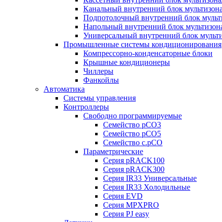
Канальный внутренний блок мультизон
Подпотолочный внутренний блок мульт
Напольный внутренний блок мультизон
Универсальный внутренний блок мульт
Промышленные системы кондиционирования
Компрессорно-конденсаторные блоки
Крышные кондиционеры
Чиллеры
Фанкойлы
Автоматика
Системы управления
Контроллеры
Свободно программируемые
Семейство pCO3
Семейство pCO5
Семейство c.pCO
Параметрические
Серия pRACK100
Серия pRACK300
Серия IR33 Универсальные
Серия IR33 Холодильные
Серия EVD
Серия MPXPRO
Серия PJ easy