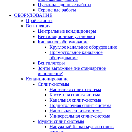
Пуско-наладочные работы
Сервисные работы
ОБОРУДОВАНИЕ
Прайс-листы
Вентиляция
Центральные кондиционеры
Вентиляционные установки
Канальное оборудование
Круглое канальное оборудование
Прямоугольное канальное
оборудование
Вентиляторы
Зонты вытяжные (не стандартное
исполнение)
Кондиционирование
Сплит-системы
Настенная сплит-система
Кассетная сплит-система
Канальная сплит-система
Подпотолочная сплит-система
Напольная сплит-система
Универсальная сплит-система
Мульти сплит-системы
Наружный блоки мульти сплит-
системы