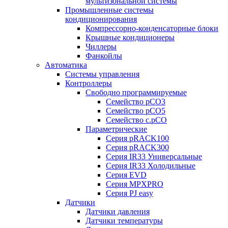
мультизональной системы
Промышленные системы
кондиционирования
Компрессорно-конденсаторные блоки
Крышные кондиционеры
Чиллеры
Фанкойлы
Автоматика
Системы управления
Контроллеры
Свободно программируемые
Семейство pCO3
Семейство pCO5
Семейство c.pCO
Параметрические
Серия pRACK100
Серия pRACK300
Серия IR33 Универсальные
Серия IR33 Холодильные
Серия EVD
Серия MPXPRO
Серия PJ easy
Датчики
Датчики давления
Датчики температуры