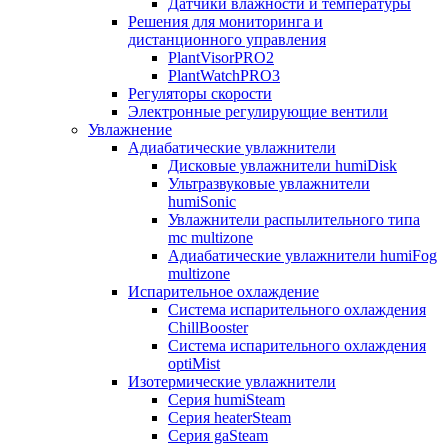
Датчики влажности и температуры
Решения для мониторинга и
дистанционного управления
PlantVisorPRO2
PlantWatchPRO3
Регуляторы скорости
Электронные регулирующие вентили
Увлажнение
Адиабатические увлажнители
Дисковые увлажнители humiDisk
Ультразвуковые увлажнители
humiSonic
Увлажнители распылительного типа
mc multizone
Адиабатические увлажнители humiFog
multizone
Испарительное охлаждение
Система испарительного охлаждения
ChillBooster
Система испарительного охлаждения
optiMist
Изотермические увлажнители
Серия humiSteam
Серия heaterSteam
Серия gaSteam