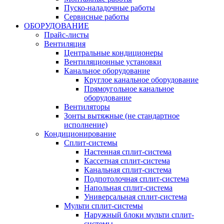
Пуско-наладочные работы
Сервисные работы
ОБОРУДОВАНИЕ
Прайс-листы
Вентиляция
Центральные кондиционеры
Вентиляционные установки
Канальное оборудование
Круглое канальное оборудование
Прямоугольное канальное
оборудование
Вентиляторы
Зонты вытяжные (не стандартное
исполнение)
Кондиционирование
Сплит-системы
Настенная сплит-система
Кассетная сплит-система
Канальная сплит-система
Подпотолочная сплит-система
Напольная сплит-система
Универсальная сплит-система
Мульти сплит-системы
Наружный блоки мульти сплит-
системы