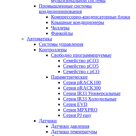
мультизональной системы
Промышленные системы
кондиционирования
Компрессорно-конденсаторные блоки
Крышные кондиционеры
Чиллеры
Фанкойлы
Автоматика
Системы управления
Контроллеры
Свободно программируемые
Семейство pCO3
Семейство pCO5
Семейство c.pCO
Параметрические
Серия pRACK100
Серия pRACK300
Серия IR33 Универсальные
Серия IR33 Холодильные
Серия EVD
Серия MPXPRO
Серия PJ easy
Датчики
Датчики давления
Датчики температуры