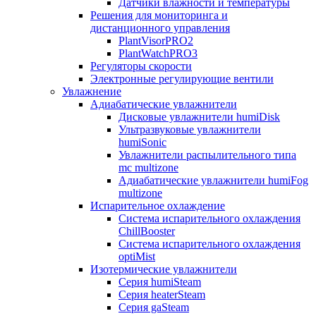
Датчики влажности и температуры
Решения для мониторинга и
дистанционного управления
PlantVisorPRO2
PlantWatchPRO3
Регуляторы скорости
Электронные регулирующие вентили
Увлажнение
Адиабатические увлажнители
Дисковые увлажнители humiDisk
Ультразвуковые увлажнители
humiSonic
Увлажнители распылительного типа
mc multizone
Адиабатические увлажнители humiFog
multizone
Испарительное охлаждение
Система испарительного охлаждения
ChillBooster
Система испарительного охлаждения
optiMist
Изотермические увлажнители
Серия humiSteam
Серия heaterSteam
Серия gaSteam