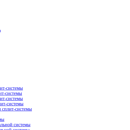
)
лит-системы
ит-системы
лит-системы
лит-системы
и сплит-системы
мы
альной системы
альной системы