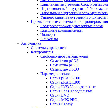
Канальный внутренний блок мультизон
Подпотолочный внутренний блок мульт
Напольный внутренний блок мультизон
Универсальный внутренний блок мульт
Промышленные системы кондиционирования
Компрессорно-конденсаторные блоки
Крышные кондиционеры
Чиллеры
Фанкойлы
Автоматика
Системы управления
Контроллеры
Свободно программируемые
Семейство pCO3
Семейство pCO5
Семейство c.pCO
Параметрические
Серия pRACK100
Серия pRACK300
Серия IR33 Универсальные
Серия IR33 Холодильные
Серия EVD
Серия MPXPRO
Серия PJ easy