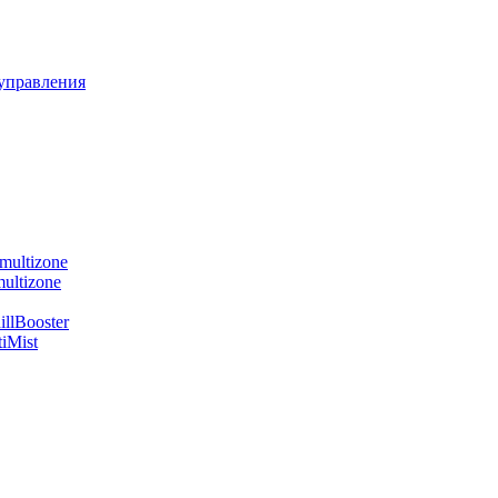
управления
multizone
ultizone
llBooster
iMist