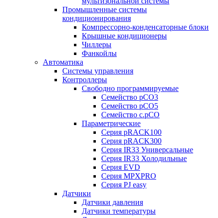
мультизональной системы
Промышленные системы
кондиционирования
Компрессорно-конденсаторные блоки
Крышные кондиционеры
Чиллеры
Фанкойлы
Автоматика
Системы управления
Контроллеры
Свободно программируемые
Семейство pCO3
Семейство pCO5
Семейство c.pCO
Параметрические
Серия pRACK100
Серия pRACK300
Серия IR33 Универсальные
Серия IR33 Холодильные
Серия EVD
Серия MPXPRO
Серия PJ easy
Датчики
Датчики давления
Датчики температуры