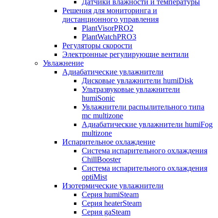
Датчики влажности и температуры
Решения для мониторинга и
дистанционного управления
PlantVisorPRO2
PlantWatchPRO3
Регуляторы скорости
Электронные регулирующие вентили
Увлажнение
Адиабатические увлажнители
Дисковые увлажнители humiDisk
Ультразвуковые увлажнители
humiSonic
Увлажнители распылительного типа
mc multizone
Адиабатические увлажнители humiFog
multizone
Испарительное охлаждение
Система испарительного охлаждения
ChillBooster
Система испарительного охлаждения
optiMist
Изотермические увлажнители
Серия humiSteam
Серия heaterSteam
Серия gaSteam