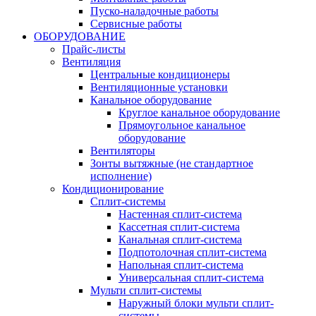
Пуско-наладочные работы
Сервисные работы
ОБОРУДОВАНИЕ
Прайс-листы
Вентиляция
Центральные кондиционеры
Вентиляционные установки
Канальное оборудование
Круглое канальное оборудование
Прямоугольное канальное
оборудование
Вентиляторы
Зонты вытяжные (не стандартное
исполнение)
Кондиционирование
Сплит-системы
Настенная сплит-система
Кассетная сплит-система
Канальная сплит-система
Подпотолочная сплит-система
Напольная сплит-система
Универсальная сплит-система
Мульти сплит-системы
Наружный блоки мульти сплит-
системы