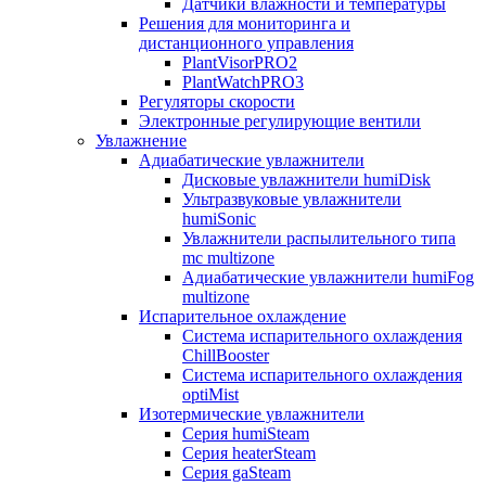
Датчики влажности и температуры
Решения для мониторинга и
дистанционного управления
PlantVisorPRO2
PlantWatchPRO3
Регуляторы скорости
Электронные регулирующие вентили
Увлажнение
Адиабатические увлажнители
Дисковые увлажнители humiDisk
Ультразвуковые увлажнители
humiSonic
Увлажнители распылительного типа
mc multizone
Адиабатические увлажнители humiFog
multizone
Испарительное охлаждение
Система испарительного охлаждения
ChillBooster
Система испарительного охлаждения
optiMist
Изотермические увлажнители
Серия humiSteam
Серия heaterSteam
Серия gaSteam