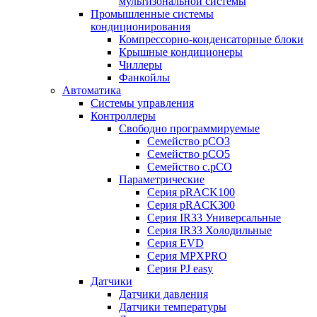
мультизональной системы
Промышленные системы
кондиционирования
Компрессорно-конденсаторные блоки
Крышные кондиционеры
Чиллеры
Фанкойлы
Автоматика
Системы управления
Контроллеры
Свободно программируемые
Семейство pCO3
Семейство pCO5
Семейство c.pCO
Параметрические
Серия pRACK100
Серия pRACK300
Серия IR33 Универсальные
Серия IR33 Холодильные
Серия EVD
Серия MPXPRO
Серия PJ easy
Датчики
Датчики давления
Датчики температуры