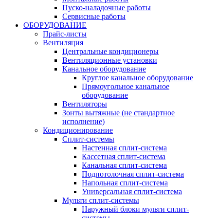
Пуско-наладочные работы
Сервисные работы
ОБОРУДОВАНИЕ
Прайс-листы
Вентиляция
Центральные кондиционеры
Вентиляционные установки
Канальное оборудование
Круглое канальное оборудование
Прямоугольное канальное
оборудование
Вентиляторы
Зонты вытяжные (не стандартное
исполнение)
Кондиционирование
Сплит-системы
Настенная сплит-система
Кассетная сплит-система
Канальная сплит-система
Подпотолочная сплит-система
Напольная сплит-система
Универсальная сплит-система
Мульти сплит-системы
Наружный блоки мульти сплит-
системы