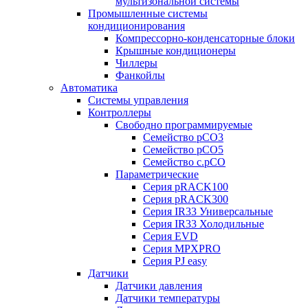
мультизональной системы
Промышленные системы
кондиционирования
Компрессорно-конденсаторные блоки
Крышные кондиционеры
Чиллеры
Фанкойлы
Автоматика
Системы управления
Контроллеры
Свободно программируемые
Семейство pCO3
Семейство pCO5
Семейство c.pCO
Параметрические
Серия pRACK100
Серия pRACK300
Серия IR33 Универсальные
Серия IR33 Холодильные
Серия EVD
Серия MPXPRO
Серия PJ easy
Датчики
Датчики давления
Датчики температуры