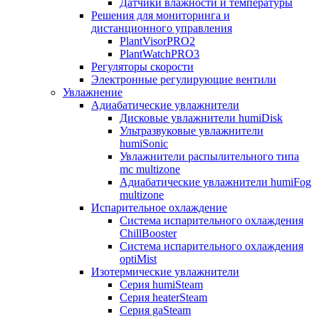
Датчики влажности и температуры
Решения для мониторинга и
дистанционного управления
PlantVisorPRO2
PlantWatchPRO3
Регуляторы скорости
Электронные регулирующие вентили
Увлажнение
Адиабатические увлажнители
Дисковые увлажнители humiDisk
Ультразвуковые увлажнители
humiSonic
Увлажнители распылительного типа
mc multizone
Адиабатические увлажнители humiFog
multizone
Испарительное охлаждение
Система испарительного охлаждения
ChillBooster
Система испарительного охлаждения
optiMist
Изотермические увлажнители
Серия humiSteam
Серия heaterSteam
Серия gaSteam