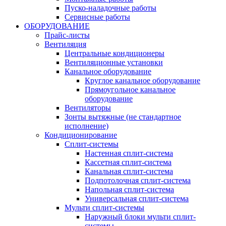
Пуско-наладочные работы
Сервисные работы
ОБОРУДОВАНИЕ
Прайс-листы
Вентиляция
Центральные кондиционеры
Вентиляционные установки
Канальное оборудование
Круглое канальное оборудование
Прямоугольное канальное
оборудование
Вентиляторы
Зонты вытяжные (не стандартное
исполнение)
Кондиционирование
Сплит-системы
Настенная сплит-система
Кассетная сплит-система
Канальная сплит-система
Подпотолочная сплит-система
Напольная сплит-система
Универсальная сплит-система
Мульти сплит-системы
Наружный блоки мульти сплит-
системы