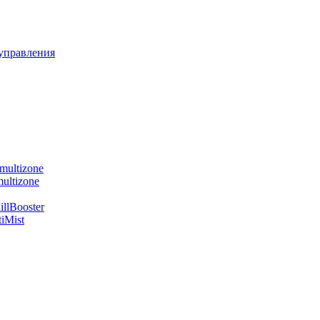
управления
multizone
ultizone
llBooster
iMist