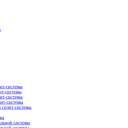
)
лит-системы
ит-системы
лит-системы
лит-системы
и сплит-системы
мы
альной системы
альной системы