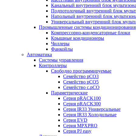
Канальный внутренний блок мультизон
Подпотолочный внутренний блок мульт
Напольный внутренний блок мультизон
Универсальный внутренний блок мульт
Промышленные системы кондиционирования
Компрессорно-конденсаторные блоки
Крышные кондиционеры
Чиллеры
Фанкойлы
Автоматика
Системы управления
Контроллеры
Свободно программируемые
Семейство pCO3
Семейство pCO5
Семейство c.pCO
Параметрические
Серия pRACK100
Серия pRACK300
Серия IR33 Универсальные
Серия IR33 Холодильные
Серия EVD
Серия MPXPRO
Серия PJ easy