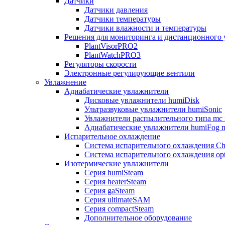
Датчики
Датчики давления
Датчики температуры
Датчики влажности и температуры
Решения для мониторинга и дистанционного 
PlantVisorPRO2
PlantWatchPRO3
Регуляторы скорости
Электронные регулирующие вентили
Увлажнение
Адиабатические увлажнители
Дисковые увлажнители humiDisk
Ультразвуковые увлажнители humiSonic
Увлажнители распылительного типа mc 
Адиабатические увлажнители humiFog m
Испарительное охлаждение
Система испарительного охлаждения Chi
Система испарительного охлаждения opt
Изотермические увлажнители
Серия humiSteam
Серия heaterSteam
Серия gaSteam
Серия ultimateSAM
Серия compactSteam
Дополнительное оборудование