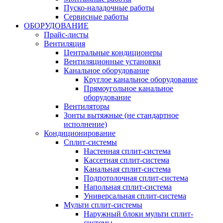
Пуско-наладочные работы
Сервисные работы
ОБОРУДОВАНИЕ
Прайс-листы
Вентиляция
Центральные кондиционеры
Вентиляционные установки
Канальное оборудование
Круглое канальное оборудование
Прямоугольное канальное
оборудование
Вентиляторы
Зонты вытяжные (не стандартное
исполнение)
Кондиционирование
Сплит-системы
Настенная сплит-система
Кассетная сплит-система
Канальная сплит-система
Подпотолочная сплит-система
Напольная сплит-система
Универсальная сплит-система
Мульти сплит-системы
Наружный блоки мульти сплит-
системы