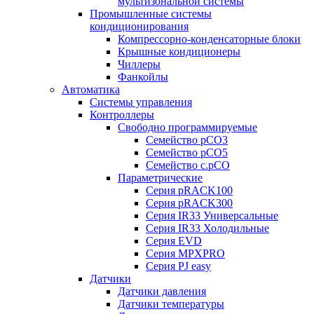
мультизональной системы
Промышленные системы
кондиционирования
Компрессорно-конденсаторные блоки
Крышные кондиционеры
Чиллеры
Фанкойлы
Автоматика
Системы управления
Контроллеры
Свободно программируемые
Семейство pCO3
Семейство pCO5
Семейство c.pCO
Параметрические
Серия pRACK100
Серия pRACK300
Серия IR33 Универсальные
Серия IR33 Холодильные
Серия EVD
Серия MPXPRO
Серия PJ easy
Датчики
Датчики давления
Датчики температуры