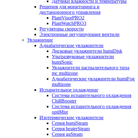
Датчики влажности и температуры
Решения для мониторинга и
дистанционного управления
PlantVisorPRO2
PlantWatchPRO3
Регуляторы скорости
Электронные регулирующие вентили
Увлажнение
Адиабатические увлажнители
Дисковые увлажнители humiDisk
Ультразвуковые увлажнители
humiSonic
Увлажнители распылительного типа
mc multizone
Адиабатические увлажнители humiFog
multizone
Испарительное охлаждение
Система испарительного охлаждения
ChillBooster
Система испарительного охлаждения
optiMist
Изотермические увлажнители
Серия humiSteam
Серия heaterSteam
Серия gaSteam