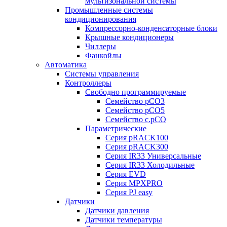
мультизональной системы
Промышленные системы
кондиционирования
Компрессорно-конденсаторные блоки
Крышные кондиционеры
Чиллеры
Фанкойлы
Автоматика
Системы управления
Контроллеры
Свободно программируемые
Семейство pCO3
Семейство pCO5
Семейство c.pCO
Параметрические
Серия pRACK100
Серия pRACK300
Серия IR33 Универсальные
Серия IR33 Холодильные
Серия EVD
Серия MPXPRO
Серия PJ easy
Датчики
Датчики давления
Датчики температуры