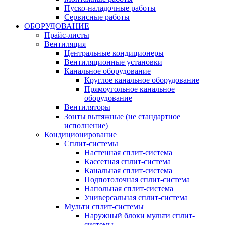
Пуско-наладочные работы
Сервисные работы
ОБОРУДОВАНИЕ
Прайс-листы
Вентиляция
Центральные кондиционеры
Вентиляционные установки
Канальное оборудование
Круглое канальное оборудование
Прямоугольное канальное
оборудование
Вентиляторы
Зонты вытяжные (не стандартное
исполнение)
Кондиционирование
Сплит-системы
Настенная сплит-система
Кассетная сплит-система
Канальная сплит-система
Подпотолочная сплит-система
Напольная сплит-система
Универсальная сплит-система
Мульти сплит-системы
Наружный блоки мульти сплит-
системы