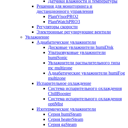
Датчики влажности и температуры
Решения для мониторинга и
дистанционного управления
PlantVisorPRO2
PlantWatchPRO3
Регуляторы скорости
Электронные регулирующие вентили
Увлажнение
Адиабатические увлажнители
Дисковые увлажнители humiDisk
Ультразвуковые увлажнители
humiSonic
Увлажнители распылительного типа
mc multizone
Адиабатические увлажнители humiFog
multizone
Испарительное охлаждение
Система испарительного охлаждения
ChillBooster
Система испарительного охлаждения
optiMist
Изотермические увлажнители
Серия humiSteam
Серия heaterSteam
Серия gaSteam