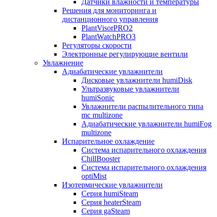
Датчики влажности и температуры
Решения для мониторинга и
дистанционного управления
PlantVisorPRO2
PlantWatchPRO3
Регуляторы скорости
Электронные регулирующие вентили
Увлажнение
Адиабатические увлажнители
Дисковые увлажнители humiDisk
Ультразвуковые увлажнители
humiSonic
Увлажнители распылительного типа
mc multizone
Адиабатические увлажнители humiFog
multizone
Испарительное охлаждение
Система испарительного охлаждения
ChillBooster
Система испарительного охлаждения
optiMist
Изотермические увлажнители
Серия humiSteam
Серия heaterSteam
Серия gaSteam