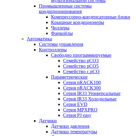
мультизональной системы
Промышленные системы
кондиционирования
Компрессорно-конденсаторные блоки
Крышные кондиционеры
Чиллеры
Фанкойлы
Автоматика
Системы управления
Контроллеры
Свободно программируемые
Семейство pCO3
Семейство pCO5
Семейство c.pCO
Параметрические
Серия pRACK100
Серия pRACK300
Серия IR33 Универсальные
Серия IR33 Холодильные
Серия EVD
Серия MPXPRO
Серия PJ easy
Датчики
Датчики давления
Датчики температуры