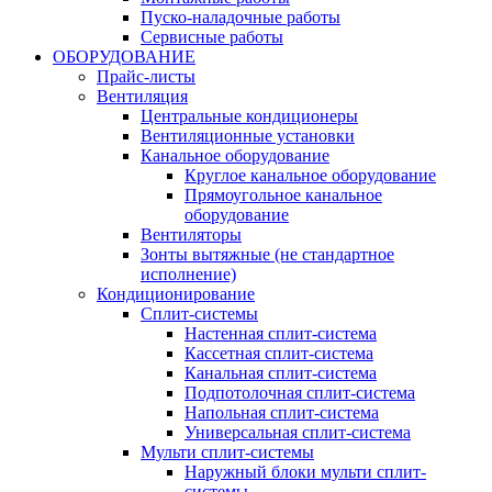
Пуско-наладочные работы
Сервисные работы
ОБОРУДОВАНИЕ
Прайс-листы
Вентиляция
Центральные кондиционеры
Вентиляционные установки
Канальное оборудование
Круглое канальное оборудование
Прямоугольное канальное
оборудование
Вентиляторы
Зонты вытяжные (не стандартное
исполнение)
Кондиционирование
Сплит-системы
Настенная сплит-система
Кассетная сплит-система
Канальная сплит-система
Подпотолочная сплит-система
Напольная сплит-система
Универсальная сплит-система
Мульти сплит-системы
Наружный блоки мульти сплит-
системы