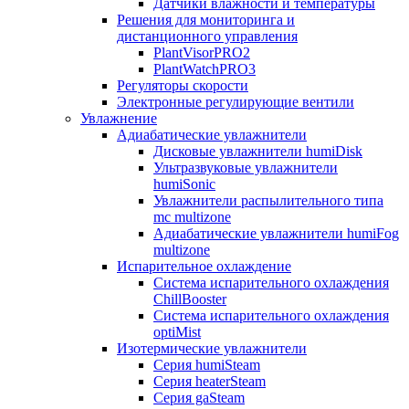
Датчики влажности и температуры
Решения для мониторинга и
дистанционного управления
PlantVisorPRO2
PlantWatchPRO3
Регуляторы скорости
Электронные регулирующие вентили
Увлажнение
Адиабатические увлажнители
Дисковые увлажнители humiDisk
Ультразвуковые увлажнители
humiSonic
Увлажнители распылительного типа
mc multizone
Адиабатические увлажнители humiFog
multizone
Испарительное охлаждение
Система испарительного охлаждения
ChillBooster
Система испарительного охлаждения
optiMist
Изотермические увлажнители
Серия humiSteam
Серия heaterSteam
Серия gaSteam