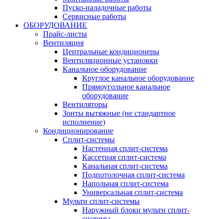
Пуско-наладочные работы
Сервисные работы
ОБОРУДОВАНИЕ
Прайс-листы
Вентиляция
Центральные кондиционеры
Вентиляционные установки
Канальное оборудование
Круглое канальное оборудование
Прямоугольное канальное
оборудование
Вентиляторы
Зонты вытяжные (не стандартное
исполнение)
Кондиционирование
Сплит-системы
Настенная сплит-система
Кассетная сплит-система
Канальная сплит-система
Подпотолочная сплит-система
Напольная сплит-система
Универсальная сплит-система
Мульти сплит-системы
Наружный блоки мульти сплит-
системы