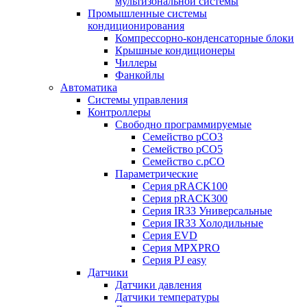
мультизональной системы
Промышленные системы
кондиционирования
Компрессорно-конденсаторные блоки
Крышные кондиционеры
Чиллеры
Фанкойлы
Автоматика
Системы управления
Контроллеры
Свободно программируемые
Семейство pCO3
Семейство pCO5
Семейство c.pCO
Параметрические
Серия pRACK100
Серия pRACK300
Серия IR33 Универсальные
Серия IR33 Холодильные
Серия EVD
Серия MPXPRO
Серия PJ easy
Датчики
Датчики давления
Датчики температуры