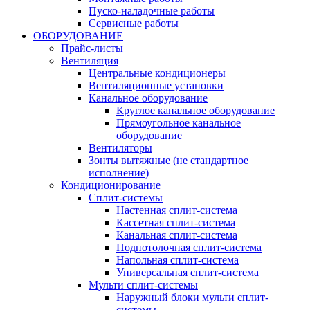
Пуско-наладочные работы
Сервисные работы
ОБОРУДОВАНИЕ
Прайс-листы
Вентиляция
Центральные кондиционеры
Вентиляционные установки
Канальное оборудование
Круглое канальное оборудование
Прямоугольное канальное
оборудование
Вентиляторы
Зонты вытяжные (не стандартное
исполнение)
Кондиционирование
Сплит-системы
Настенная сплит-система
Кассетная сплит-система
Канальная сплит-система
Подпотолочная сплит-система
Напольная сплит-система
Универсальная сплит-система
Мульти сплит-системы
Наружный блоки мульти сплит-
системы