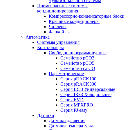
мультизональной системы
Промышленные системы
кондиционирования
Компрессорно-конденсаторные блоки
Крышные кондиционеры
Чиллеры
Фанкойлы
Автоматика
Системы управления
Контроллеры
Свободно программируемые
Семейство pCO3
Семейство pCO5
Семейство c.pCO
Параметрические
Серия pRACK100
Серия pRACK300
Серия IR33 Универсальные
Серия IR33 Холодильные
Серия EVD
Серия MPXPRO
Серия PJ easy
Датчики
Датчики давления
Датчики температуры