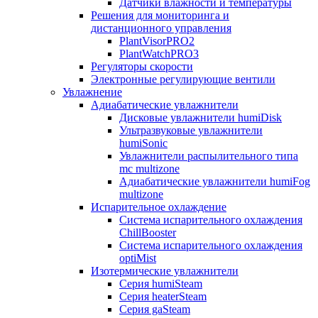
Датчики влажности и температуры
Решения для мониторинга и
дистанционного управления
PlantVisorPRO2
PlantWatchPRO3
Регуляторы скорости
Электронные регулирующие вентили
Увлажнение
Адиабатические увлажнители
Дисковые увлажнители humiDisk
Ультразвуковые увлажнители
humiSonic
Увлажнители распылительного типа
mc multizone
Адиабатические увлажнители humiFog
multizone
Испарительное охлаждение
Система испарительного охлаждения
ChillBooster
Система испарительного охлаждения
optiMist
Изотермические увлажнители
Серия humiSteam
Серия heaterSteam
Серия gaSteam