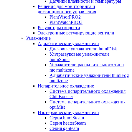
Датчики влажности и температуры
Решения для мониторинга и
дистанционного управления
PlantVisorPRO2
PlantWatchPRO3
Регуляторы скорости
Электронные регулирующие вентили
Увлажнение
Адиабатические увлажнители
Дисковые увлажнители humiDisk
Ультразвуковые увлажнители
humiSonic
Увлажнители распылительного типа
mc multizone
Адиабатические увлажнители humiFog
multizone
Испарительное охлаждение
Система испарительного охлаждения
ChillBooster
Система испарительного охлаждения
optiMist
Изотермические увлажнители
Серия humiSteam
Серия heaterSteam
Серия gaSteam