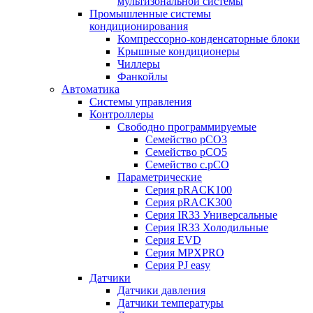
мультизональной системы
Промышленные системы
кондиционирования
Компрессорно-конденсаторные блоки
Крышные кондиционеры
Чиллеры
Фанкойлы
Автоматика
Системы управления
Контроллеры
Свободно программируемые
Семейство pCO3
Семейство pCO5
Семейство c.pCO
Параметрические
Серия pRACK100
Серия pRACK300
Серия IR33 Универсальные
Серия IR33 Холодильные
Серия EVD
Серия MPXPRO
Серия PJ easy
Датчики
Датчики давления
Датчики температуры