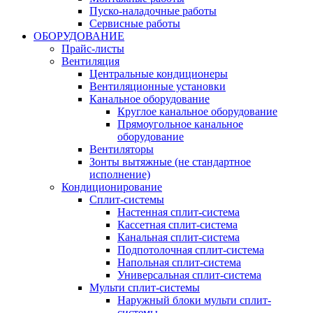
Пуско-наладочные работы
Сервисные работы
ОБОРУДОВАНИЕ
Прайс-листы
Вентиляция
Центральные кондиционеры
Вентиляционные установки
Канальное оборудование
Круглое канальное оборудование
Прямоугольное канальное
оборудование
Вентиляторы
Зонты вытяжные (не стандартное
исполнение)
Кондиционирование
Сплит-системы
Настенная сплит-система
Кассетная сплит-система
Канальная сплит-система
Подпотолочная сплит-система
Напольная сплит-система
Универсальная сплит-система
Мульти сплит-системы
Наружный блоки мульти сплит-
системы