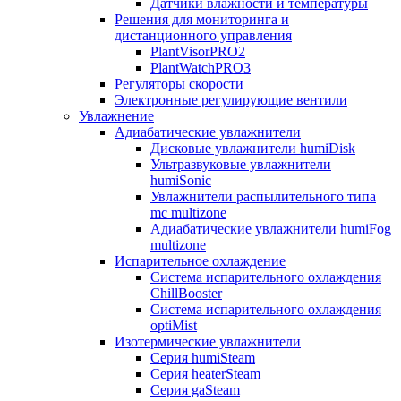
Датчики влажности и температуры
Решения для мониторинга и
дистанционного управления
PlantVisorPRO2
PlantWatchPRO3
Регуляторы скорости
Электронные регулирующие вентили
Увлажнение
Адиабатические увлажнители
Дисковые увлажнители humiDisk
Ультразвуковые увлажнители
humiSonic
Увлажнители распылительного типа
mc multizone
Адиабатические увлажнители humiFog
multizone
Испарительное охлаждение
Система испарительного охлаждения
ChillBooster
Система испарительного охлаждения
optiMist
Изотермические увлажнители
Серия humiSteam
Серия heaterSteam
Серия gaSteam