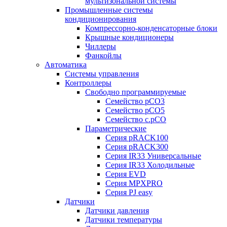
мультизональной системы
Промышленные системы
кондиционирования
Компрессорно-конденсаторные блоки
Крышные кондиционеры
Чиллеры
Фанкойлы
Автоматика
Системы управления
Контроллеры
Свободно программируемые
Семейство pCO3
Семейство pCO5
Семейство c.pCO
Параметрические
Серия pRACK100
Серия pRACK300
Серия IR33 Универсальные
Серия IR33 Холодильные
Серия EVD
Серия MPXPRO
Серия PJ easy
Датчики
Датчики давления
Датчики температуры