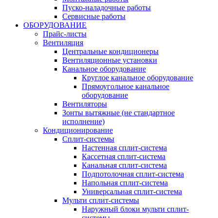
Пуско-наладочные работы
Сервисные работы
ОБОРУДОВАНИЕ
Прайс-листы
Вентиляция
Центральные кондиционеры
Вентиляционные установки
Канальное оборудование
Круглое канальное оборудование
Прямоугольное канальное
оборудование
Вентиляторы
Зонты вытяжные (не стандартное
исполнение)
Кондиционирование
Сплит-системы
Настенная сплит-система
Кассетная сплит-система
Канальная сплит-система
Подпотолочная сплит-система
Напольная сплит-система
Универсальная сплит-система
Мульти сплит-системы
Наружный блоки мульти сплит-
системы